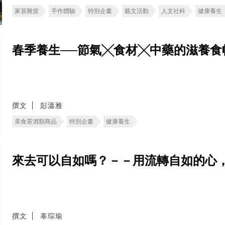
家居雜貨
手作體驗
特別企畫
藝文活動
人文社科
健康養生
春季養生──節氣╳食材╳中藥的滋養食
撰文
彭溫雅
美食茶酒類商品
特別企畫
健康養生
來去可以自如嗎？－－用流轉自如的心
撰文
辜琮瑜