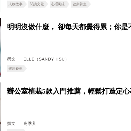
人物故事
閱讀文化
心理勵志
健康養生
明明沒做什麼， 卻每天都覺得累；你是
撰文
ELLE（SANDY HSU）
健康養生
辦公室植栽5款入門推薦，輕鬆打造定心
撰文
高季芃