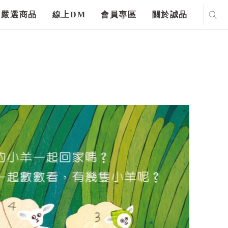
嚴選商品
線上DM
會員專區
關於誠品