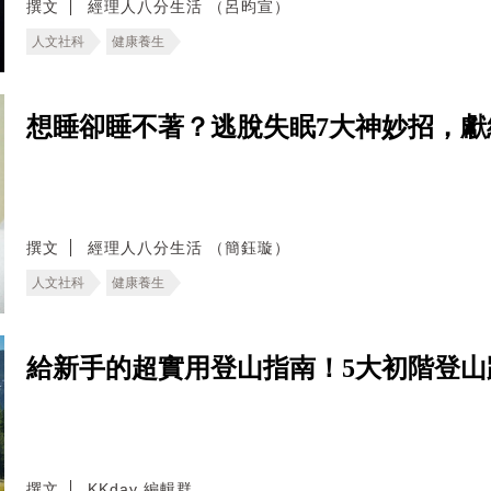
撰文
經理人八分生活 （呂昀宣）
人文社科
健康養生
想睡卻睡不著？逃脫失眠7大神妙招，
撰文
經理人八分生活 （簡鈺璇）
人文社科
健康養生
給新手的超實用登山指南！5大初階登
撰文
KKday 編輯群