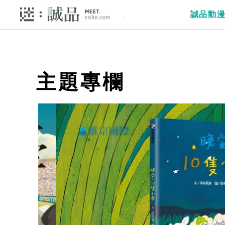
誠品動
主題專欄