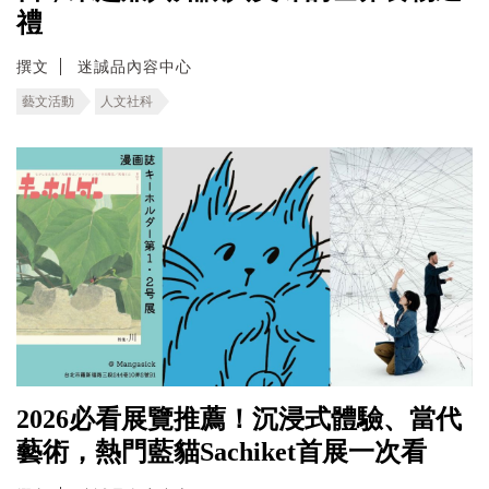
禮
撰文
迷誠品內容中心
藝文活動
人文社科
2026必看展覽推薦！沉浸式體驗、當代
藝術，熱門藍貓Sachiket首展一次看