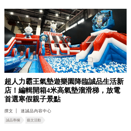
超人力霸王氣墊遊樂園降臨誠品生活新
店！編輯開箱4米高氣墊溜滑梯，放電
首選寒假親子景點
撰文
迷誠品內容中心
誠品專欄
藝文活動