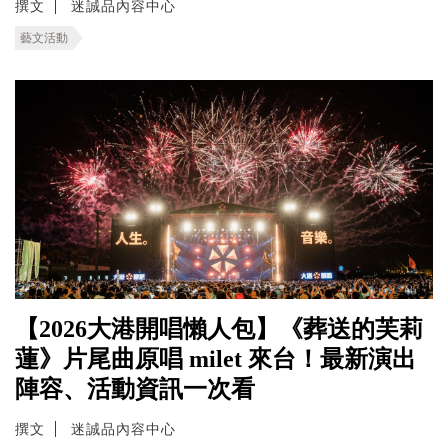
撰文
迷誠品內容中心
藝文活動
【2026大港開唱懶人包】《葬送的芙莉
蓮》片尾曲原唱 milet 來台！最新演出
陣容、活動資訊一次看
撰文
迷誠品內容中心