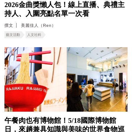
2026金曲獎懶人包！線上直播、典禮主
持人、入圍亮點名單一次看
撰文
美麗佳人（Ren）
藝文活動
人文社科
午餐肉也有博物館！5/18國際博物館
日，來趟兼具知識與美味的世界食物巡