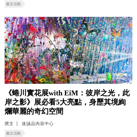
藝文活動
《蜷川實花展with EiM：彼岸之光，此
岸之影》展必看5大亮點，身歷其境絢
爛華麗的奇幻空間
撰文
迷誠品內容中心
藝文活動