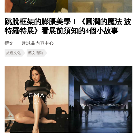
跳脫框架的膨脹美學！《圓潤的魔法 波
特羅特展》看展前須知的4個小故事
撰文
迷誠品內容中心
旅遊文化
藝文活動