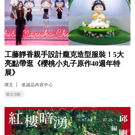
工藤靜香親手設計龐克造型服裝！5大
亮點帶逛《櫻桃小丸子原作40週年特
展》
撰文
迷誠品內容中心
藝文活動