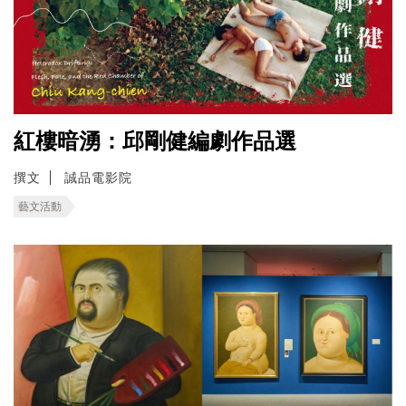
紅樓暗湧：邱剛健編劇作品選
撰文
誠品電影院
藝文活動