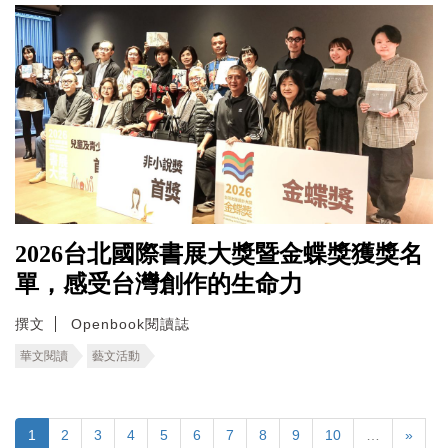
2026台北國際書展大獎暨金蝶獎獲獎名
單，感受台灣創作的生命力
撰文
Openbook閱讀誌
華文閱讀
藝文活動
1
2
3
4
5
6
7
8
9
10
…
»