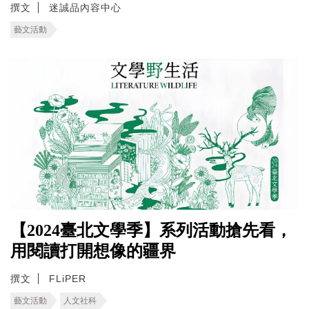
撰文
迷誠品內容中心
藝文活動
【2024臺北文學季】系列活動搶先看，
用閱讀打開想像的疆界
撰文
FLiPER
藝文活動
人文社科