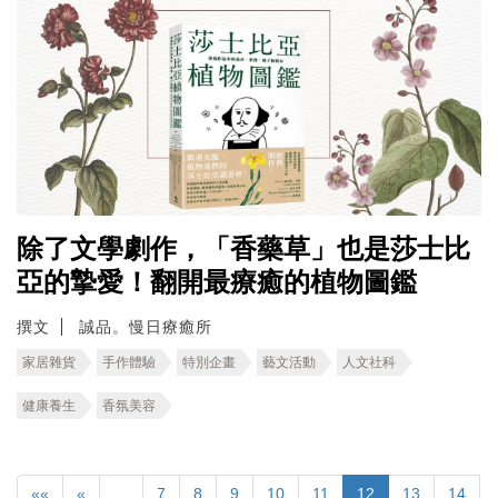
除了文學劇作，「香藥草」也是莎士比
亞的摯愛！翻開最療癒的植物圖鑑
撰文
誠品。慢日療癒所
家居雜貨
手作體驗
特別企畫
藝文活動
人文社科
健康養生
香氛美容
««
«
…
7
8
9
10
11
12
13
14