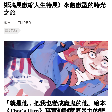
鄭鴻展微縮人生特展》來趟微型的時光
之旅
撰文
FLiPER
藝文活動
「就是他，把我也變成魔鬼的他」繪本
《That's Him》寫實刻劃家庭暴力的悲