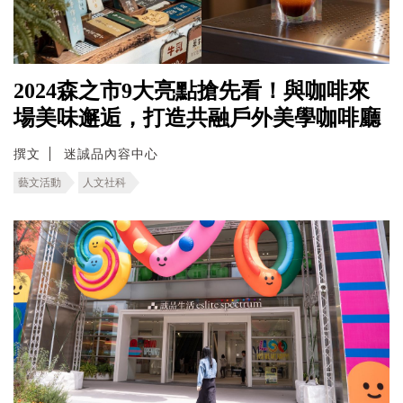
2024森之市9大亮點搶先看！與咖啡來
場美味邂逅，打造共融戶外美學咖啡廳
撰文
迷誠品內容中心
藝文活動
人文社科