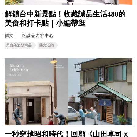
解鎖台中新景點！收藏誠品生活480的
美食和打卡點｜小編帶逛
撰文
迷誠品內容中心
美食茶酒類商品
藝文活動
一秒穿越昭和時代！回顧《山田卓司ｘ