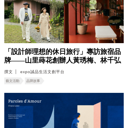
「設計師理想的休日旅行」專訪旅宿品
牌——山里蒔花創辦人黃琇梅、林千弘
撰文
expo誠品生活文創平台
藝文活動
品牌故事