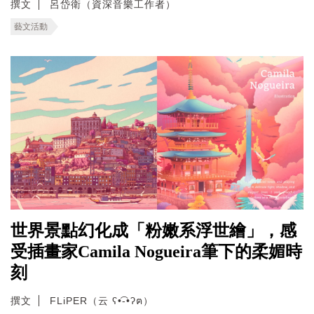
撰文
呂岱衛（資深音樂工作者）
藝文活動
世界景點幻化成「粉嫩系浮世繪」，感
受插畫家Camila Nogueira筆下的柔媚時
刻
撰文
FLiPER（云 ʕ•͡-•ʔฅ）