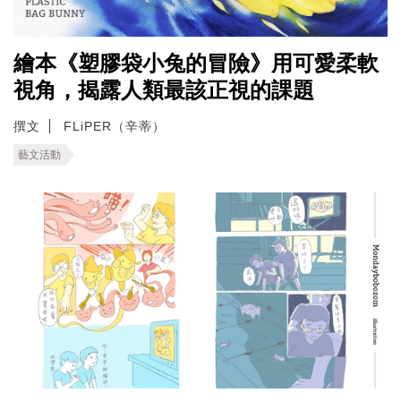
繪本《塑膠袋小兔的冒險》用可愛柔軟
視角，揭露人類最該正視的課題
撰文
FLiPER（辛蒂）
藝文活動