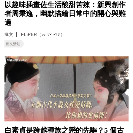
以趣味插畫佐生活酸甜苦辣：新興創作
者周秉逸，幽默描繪日常中的開心與難
過
撰文
FLiPER（云 ʕ•͡-•ʔฅ）
藝文活動
白素貞是跨越種族之戀的先驅？5 個古