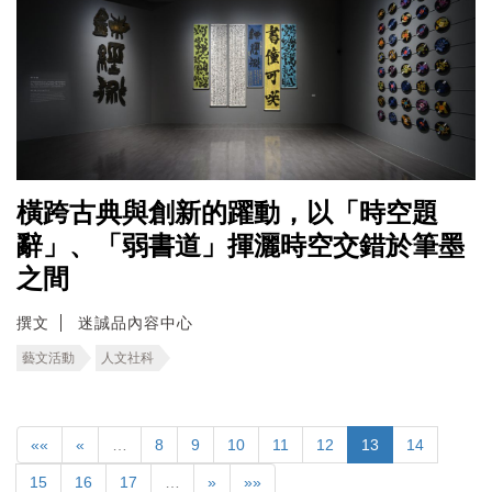
橫跨古典與創新的躍動，以「時空題
辭」、「弱書道」揮灑時空交錯於筆墨
之間
撰文
迷誠品內容中心
藝文活動
人文社科
««
«
…
8
9
10
11
12
13
14
15
16
17
…
»
»»