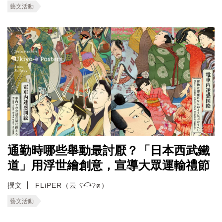
藝文活動
通勤時哪些舉動最討厭？「日本西武鐵
道」用浮世繪創意，宣導大眾運輸禮節
撰文
FLiPER（云 ʕ•͡-•ʔฅ）
藝文活動