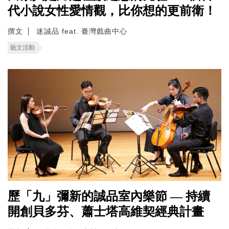
代小說女性愛情觀，比你想的更前衛！
撰文
迷誠品 feat. 臺灣戲曲中心
藝文活動
歷「九」彌新的誠品室內樂節 — 持續
開創貝多芬、蕭士塔高維契經典計畫