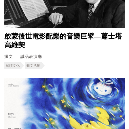
啟蒙後世電影配樂的音樂巨擘—蕭士塔
高維契
撰文
誠品表演廳
閱讀文化
藝文活動