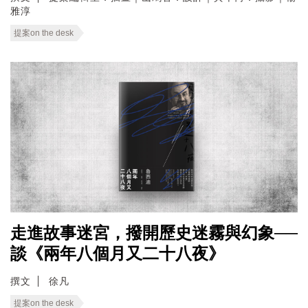
雅淳
提案on the desk
走進故事迷宮，撥開歷史迷霧與幻象──
談《兩年八個月又二十八夜》
撰文
徐凡
提案on the desk