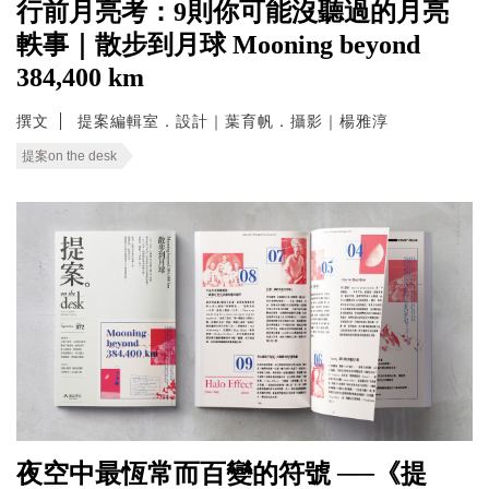
行前月亮考：9則你可能沒聽過的月亮
軼事｜散步到月球 Mooning beyond
384,400 km
撰文
提案編輯室．設計｜葉育帆．攝影｜楊雅淳
提案on the desk
夜空中最恆常而百變的符號 ──《提