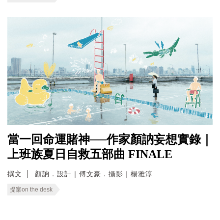
當一回命運賭神──作家顏訥妄想實錄｜
上班族夏日自救五部曲 FINALE
撰文
顏訥．設計｜傅文豪．攝影｜楊雅淳
提案on the desk