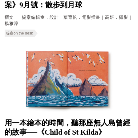
案》9月號：散步到月球
撰文
提案編輯室．設計｜葉育帆．電影插畫｜高妍．攝影｜
楊雅淳
提案on the desk
用一本繪本的時間，聽那座無人島曾經
的故事──《Child of St Kilda》