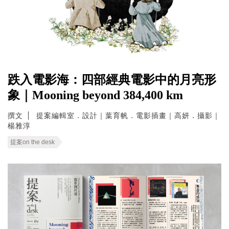
跌入電影海：四部經典電影中的月亮形
象｜Mooning beyond 384,400 km
撰文
提案編輯室．設計｜葉育帆．電影插畫｜高妍．攝影｜
楊雅淳
提案on the desk