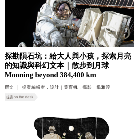
探勘隕石坑：給大人與小孩，探索月亮
的知識與科幻文本｜散步到月球
Mooning beyond 384,400 km
撰文
提案編輯室．設計｜葉育帆．攝影｜楊雅淳
提案on the desk