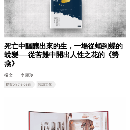
死亡中醞釀出來的生，一場從蛹到蝶的
蛻變──從苦難中開出人性之花的《勞
燕》
撰文
李麗玲
提案on the desk
閱讀文化