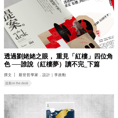
透過劉姥姥之眼， 重見「紅樓」四位角
色 ──誰說（紅樓夢）讀不完_下篇
撰文
厭世哲學家．設計｜李政勳
提案on the desk