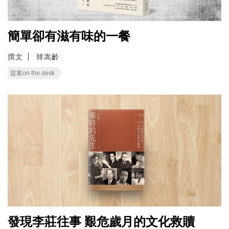
簡單卻有滋有味的一餐
撰文
韓嵩齡
提案on the desk
發現李莊往事 艱危歲月的文化救贖