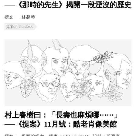
──《那時的先生》揭開一段湮沒的歷史
撰文
林馨琴
提案on the desk
村上春樹曰：「長壽也麻煩哪······」
──《提案》11月號：酷老肖像美館