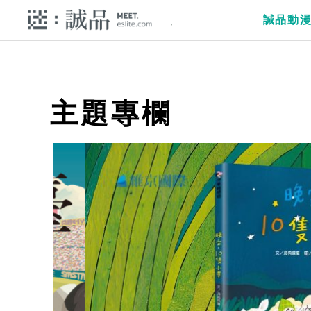
誠品動
主題專欄