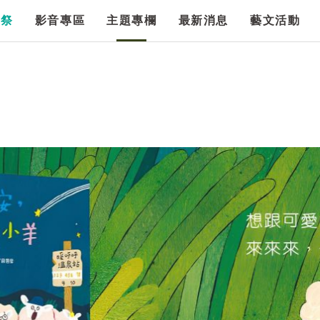
漫祭
影音專區
主題專欄
最新消息
藝文活動