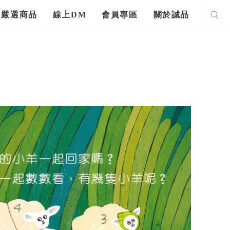
嚴選商品
線上DM
會員專區
關於誠品