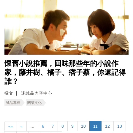
懷舊小說推薦，回味那些年的小說作
家，藤井樹、橘子、痞子蔡，你還記得
誰？
撰文
迷誠品內容中心
誠品專欄
閱讀文化
««
«
…
6
7
8
9
10
11
12
13