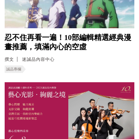
忍不住再看一遍！10部編輯精選經典漫
畫推薦，填滿內心的空虛
撰文
迷誠品內容中心
誠品專欄