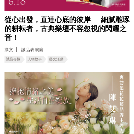
從心出發，直達心底的彼岸──細膩雕琢
的耕耘者，古典樂壇不容忽視的閃耀之
音！
撰文
誠品表演廳
誠品專欄
人物故事
藝文活動