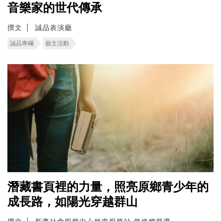
音樂家的世代傳承
撰文
誠品表演廳
誠品專欄
藝文活動
潛藏書頁裡的力量，照亮原鄉青少年的
成長路，如陽光穿越群山