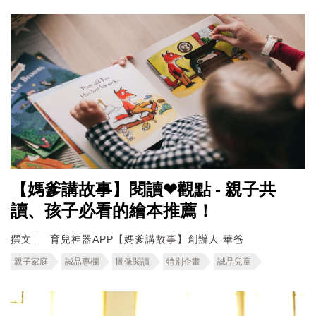
【媽爹講故事】閱讀❤觀點 - 親子共
讀、孩子必看的繪本推薦！
撰文
育兒神器APP【媽爹講故事】創辦人 華爸
親子家庭
誠品專欄
圖像閱讀
特別企畫
誠品兒童