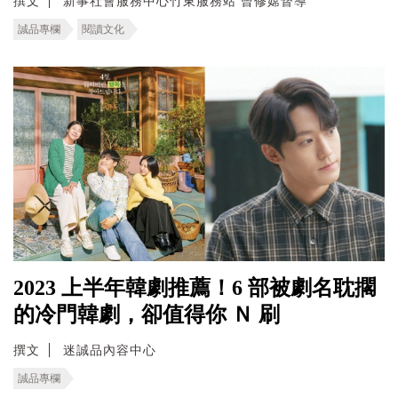
撰文
新事社會服務中心竹東服務站 曾修嫦督導
誠品專欄
閱讀文化
2023 上半年韓劇推薦！6 部被劇名耽擱
的冷門韓劇，卻值得你 Ｎ 刷
撰文
迷誠品內容中心
誠品專欄