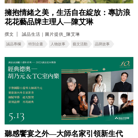
擁抱情緒之美，生活自在綻放：專訪浪
花花藝品牌主理人—陳艾琳
撰文
誠品生活｜圖片提供_陳艾琳
誠品專欄
特別企畫
人物故事
藝文活動
品牌故事
聽感饗宴之外—大師名家引領新生代