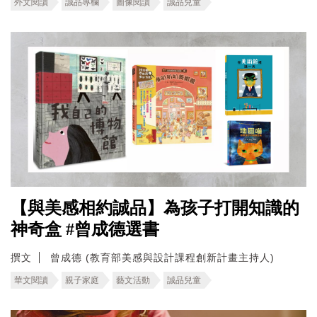
外文閱讀
誠品專欄
圖像閱讀
誠品兒童
【與美感相約誠品】為孩子打開知識的
神奇盒 #曾成德選書
撰文
曾成德 (教育部美感與設計課程創新計畫主持人)
華文閱讀
親子家庭
藝文活動
誠品兒童