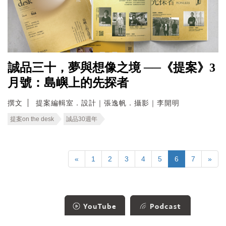
誠品三十，夢與想像之境 ──《提案》3
月號：島嶼上的先探者
撰文
提案編輯室．設計｜張逸帆．攝影｜李開明
提案on the desk
誠品30週年
«
1
2
3
4
5
6
7
»