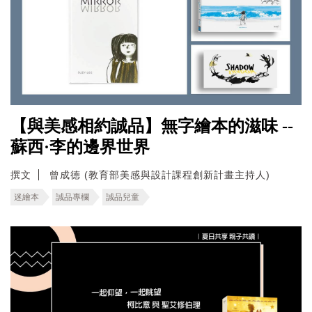
【與美感相約誠品】無字繪本的滋味 --
蘇西·李的邊界世界
撰文
曾成德 (教育部美感與設計課程創新計畫主持人)
迷繪本
誠品專欄
誠品兒童