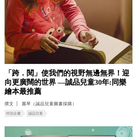
「跨．閱」使我們的視野無邊無界！迎
向更廣闊的世界 —誠品兒童30年:同樂
繪本最推薦
撰文
麗琴（誠品兒童圖書採購）
特別企畫
誠品兒童