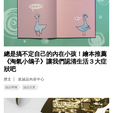
總是搞不定自己的內在小孩！繪本推薦
《淘氣小鴿子》讓我們認清生活３大症
狀吧
撰文
迷誠品內容中心
誠品專欄
誠品兒童