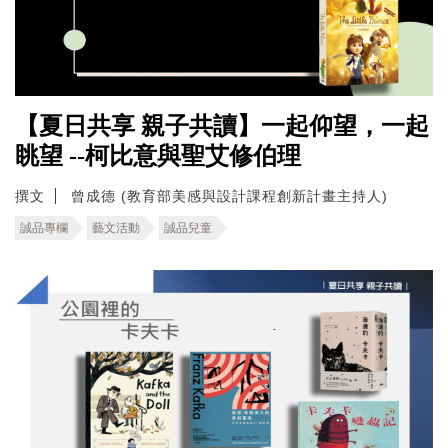
【夏日共享 親子共讀】一起仰望，一起
眺望 --柯比意與聖艾修伯理
撰文
曾成德 (教育部美感與設計課程創新計畫主持人)
誠品專欄
藝文活動
誠品兒童