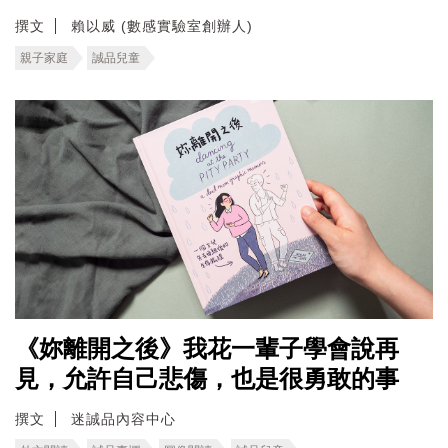
撰文
賴以威 (數感實驗室創辦人)
親子家庭
誠品兒童
《妳離開之後》我花一輩子學會說再
見，允許自己悲傷，也是很勇敢的事
撰文
迷誠品內容中心