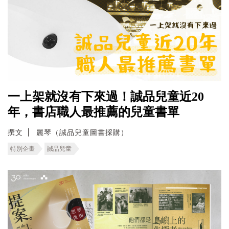
一上架就沒有下來過！誠品兒童近20
年，書店職人最推薦的兒童書單
撰文
麗琴（誠品兒童圖書採購）
特別企畫
誠品兒童