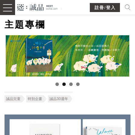
註冊/登入
主題專欄
誠品兒童
特別企畫
誠品30週年