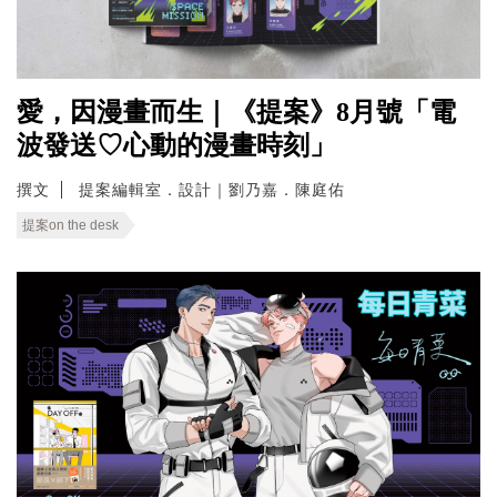
愛，因漫畫而生｜《提案》8月號「電
波發送♡心動的漫畫時刻」
撰文
提案編輯室．設計｜劉乃嘉．陳庭佑
提案on the desk