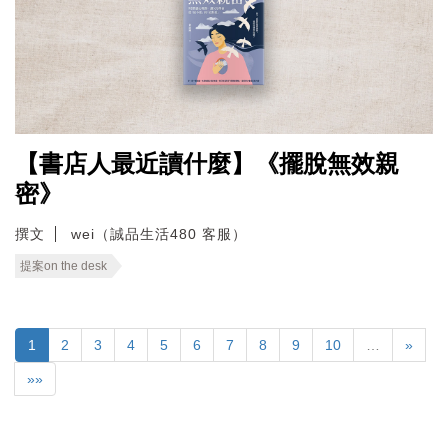
【書店人最近讀什麼】《擺脫無效親
密》
撰文
wei（誠品生活480 客服）
提案on the desk
1
2
3
4
5
6
7
8
9
10
…
»
»»