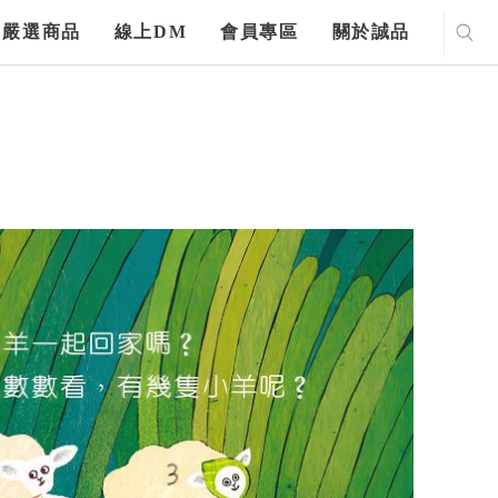
嚴選商品
線上DM
會員專區
關於誠品