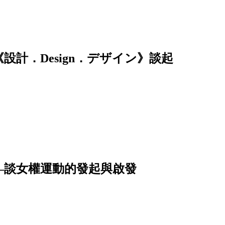
計．Design．デザイン》談起
—談女權運動的發起與啟發