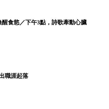
喚醒食慾／下午3點，詩歌牽動心臟
出職涯起落