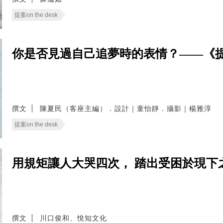
提案on the desk
你是否見過自己追夢時的表情？——《
撰文
陳夏民（客座主編）．設計｜童怡靜．攝影｜楊雅淳
提案on the desk
用規矩讓人大哭四次， 踏出受困於現下
撰文
川口俊和、悅知文化