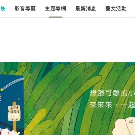
漫祭
影音專區
主題專欄
最新消息
藝文活動