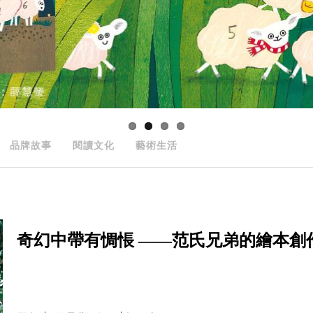
品牌故事
閱讀文化
藝術生活
奇幻中帶有惆悵 ——范氏兄弟的繪本創