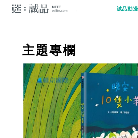
誠品動
主題專欄