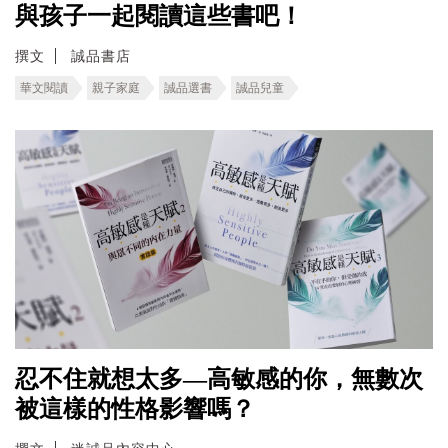
與孩子一起閱讀這些書吧！
撰文
誠品書店
華文閱讀
親子家庭
誠品選書
誠品兒童
忍不住就想太多—高敏感的你，無數次
被這樣的性格影響嗎？