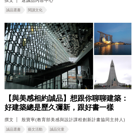
撰文
迷誠品內容中心
誠品選書
閱讀文化
【與美感相約誠品】想跟你聊聊建築：
好建築總是歷久彌新，跟好書一樣
撰文
殷寶寧(教育部美感與設計課程創新計畫協同主持人)
誠品選書
藝文活動
誠品兒童