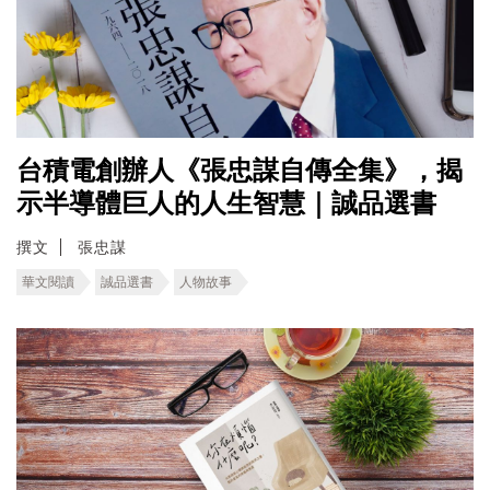
台積電創辦人《張忠謀自傳全集》，揭
示半導體巨人的人生智慧｜誠品選書
撰文
張忠謀
華文閱讀
誠品選書
人物故事