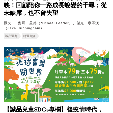
映！回顧陪你一路成長蛻變的千尋；從
未缺席，也不曾失望
撰文
麥可．里德（Michael Leader）、傑克．康寧漢
（Jake Cunningham）
誠品選書
精選書摘
【誠品兒童SDGs專欄】後疫情時代，