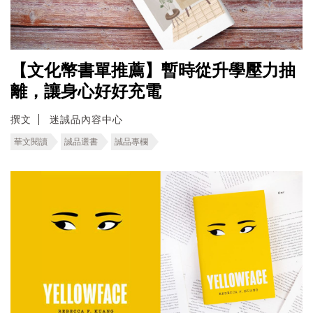
【文化幣書單推薦】暫時從升學壓力抽
離，讓身心好好充電
撰文
迷誠品內容中心
華文閱讀
誠品選書
誠品專欄