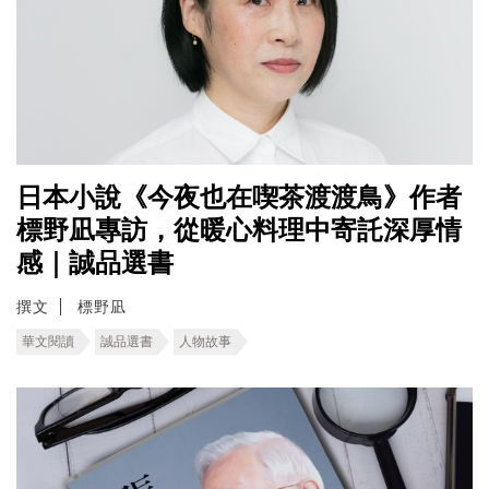
日本小說《今夜也在喫茶渡渡鳥》作者
標野凪專訪，從暖心料理中寄託深厚情
感｜誠品選書
撰文
標野凪
華文閱讀
誠品選書
人物故事