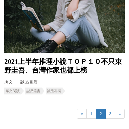
2021上半年推理小說ＴＯＰ１０不只東
野圭吾、台灣作家也都上榜
撰文
誠品書店
華文閱讀
誠品選書
誠品專欄
«
1
2
3
»