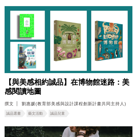
【與美感相約誠品】在博物館迷路：美
感閱讀地圖
撰文
劉惠媛(教育部美感與設計課程創新計畫共同主持人)
誠品選書
藝文活動
誠品兒童