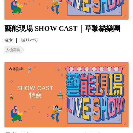
藝能現場 SHOW CAST｜草黎貓樂團
撰文
誠品生活
人物專訪