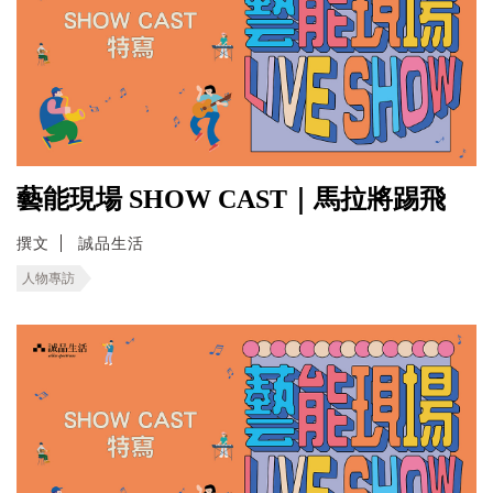
藝能現場 SHOW CAST｜馬拉將踢飛
撰文
誠品生活
人物專訪