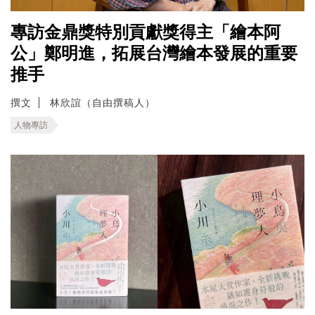
專訪金鼎獎特別貢獻獎得主「繪本阿
公」鄭明進，拓展台灣繪本發展的重要
推手
撰文
林欣誼（自由撰稿人）
人物專訪