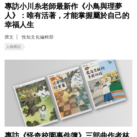
專訪小川糸老師最新作《小鳥與理夢
人》：唯有活著，才能掌握屬於自己的
幸福人生
撰文
悅知文化編輯部
人物專訪
專訪《怪奇校園事件簿》三部曲作者林