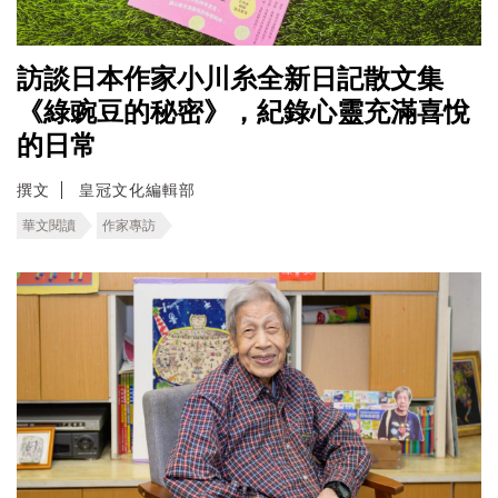
訪談日本作家小川糸全新日記散文集
《綠豌豆的秘密》，紀錄心靈充滿喜悅
的日常
撰文
皇冠文化編輯部
華文閱讀
作家專訪