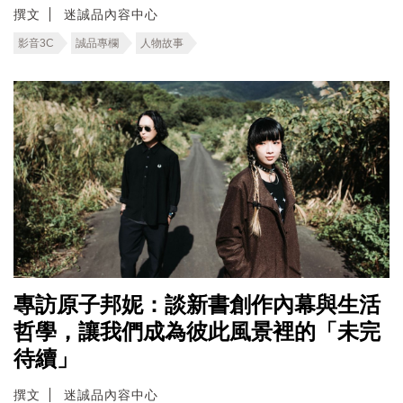
撰文
迷誠品內容中心
影音3C
誠品專欄
人物故事
專訪原子邦妮：談新書創作內幕與生活
哲學，讓我們成為彼此風景裡的「未完
待續」
撰文
迷誠品內容中心