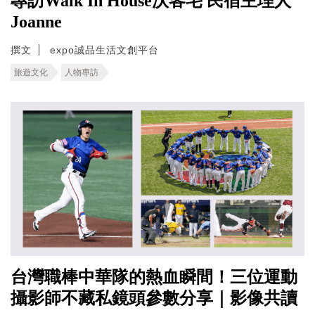
專訪Walk In House沃客宅 民宿主理人
Joanne
撰文
expo誠品生活文創平台
旅遊文化
人物專訪
台灣職棒中華隊的熱血瞬間！三位運動
攝影師不藏私鏡頭參數分享｜影像共讀