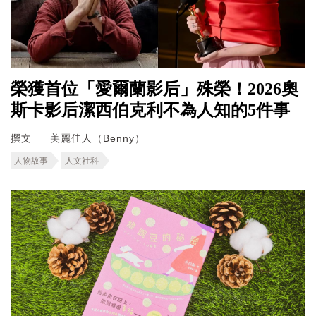
榮獲首位「愛爾蘭影后」殊榮！2026奧
斯卡影后潔西伯克利不為人知的5件事
撰文
美麗佳人（Benny）
人物故事
人文社科