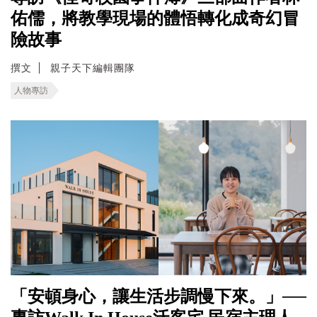
佑儒，將教學現場的體悟轉化成奇幻冒
險故事
撰文
親子天下編輯團隊
人物專訪
「安頓身心，讓生活步調慢下來。」──