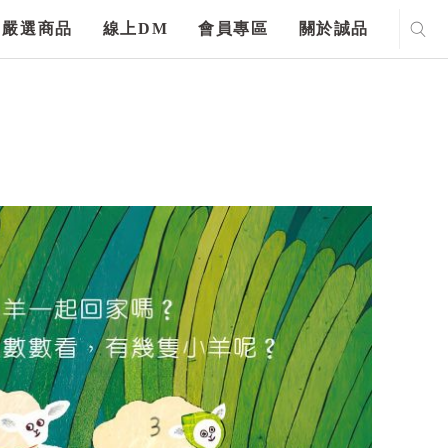
嚴選商品
線上DM
會員專區
關於誠品