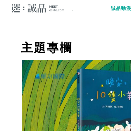
誠品動
主題專欄