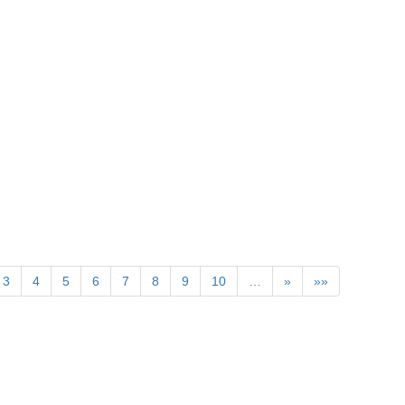
》
3
4
5
6
7
8
9
10
…
»
»»