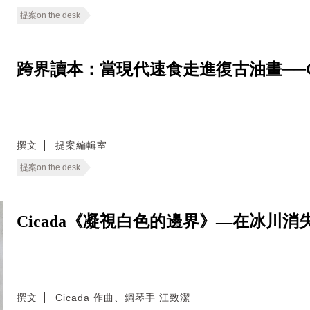
提案on the desk
跨界讀本：當現代速食走進復古油畫──Good E
撰文
提案編輯室
提案on the desk
Cicada《凝視白色的邊界》—在冰川
撰文
Cicada 作曲、鋼琴手 江致潔