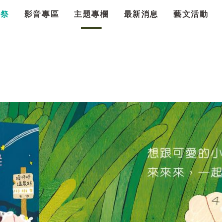
漫祭
影音專區
主題專欄
最新消息
藝文活動