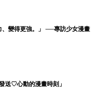
、變得更強。」 ──專訪少女漫畫
波發送♡心動的漫畫時刻」