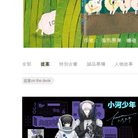
全部
提案
特別企畫
誠品專欄
人物故事
提案on the desk