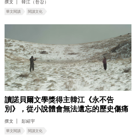
撰文
韓江（한강）
華文閱讀
閱讀文化
讀諾貝爾文學獎得主韓江《永不告
別》，從小說體會無法遺忘的歷史傷痛
撰文
彭紹宇
華文閱讀
閱讀文化