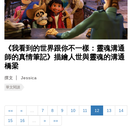
《我看到的世界跟你不一樣：靈魂溝通
師的真情筆記》描繪人世與靈魂的溝通
橋梁
撰文
Jessica
華文閱讀
««
«
…
7
8
9
10
11
12
13
14
15
16
…
»
»»