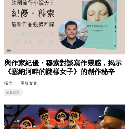
與作家紀優・穆索對談寫作靈感，揭示
《塞納河畔的謎樣女子》的創作秘辛
撰文
重版文化
華文閱讀