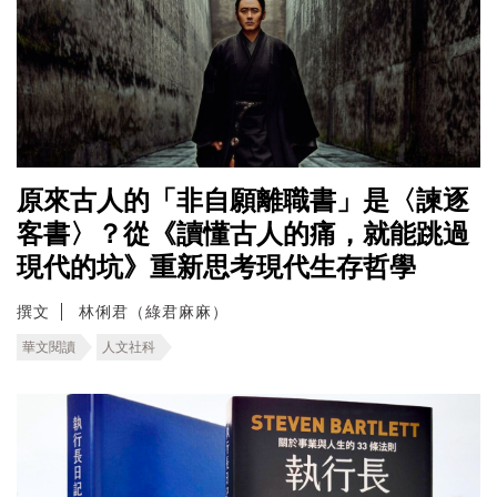
原來古人的「非自願離職書」是〈諫逐
客書〉？從《讀懂古人的痛，就能跳過
現代的坑》重新思考現代生存哲學
撰文
林俐君（綠君麻麻）
華文閱讀
人文社科