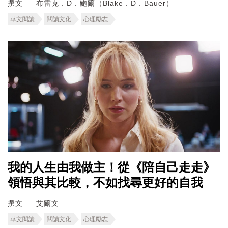
撰文
布雷克．D．鮑爾（Blake．D．Bauer）
華文閱讀
閱讀文化
心理勵志
我的人生由我做主！從《陪自己走走》
領悟與其比較，不如找尋更好的自我
撰文
艾爾文
華文閱讀
閱讀文化
心理勵志