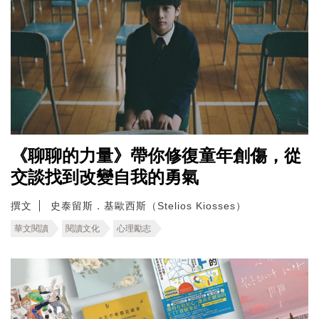
《聊聊的力量》帶你修復童年創傷，從
交談找到改變自我的勇氣
撰文
史泰留斯．基歐西斯（Stelios Kiosses）
華文閱讀
閱讀文化
心理勵志