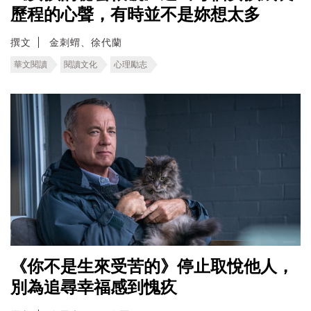
歷程的心聲，有時並不是妳想太多
撰文
金刺蝟、徐代蘭
華文閱讀
閱讀文化
心理勵志
《你不是生來受苦的》停止取悅他人，
別為追尋幸福感到愧疚