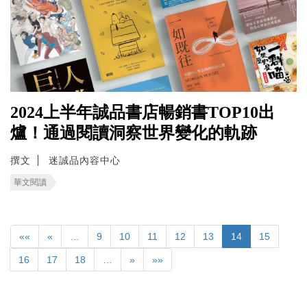
2024上半年誠品書店暢銷書TOP10出
爐！通過閱讀洞察世界變化的軌跡
撰文
迷誠品內容中心
華文閱讀
««
«
…
9
10
11
12
13
14
15
16
17
18
…
»
»»