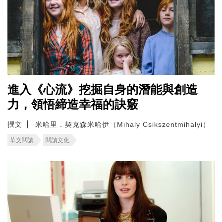
進入《心流》挖掘自身的潛能與創造
力，領悟締造幸福的訣竅
撰文
米哈里．契克森米哈伊（Mihaly Csikszentmihalyi）
華文閱讀
閱讀文化