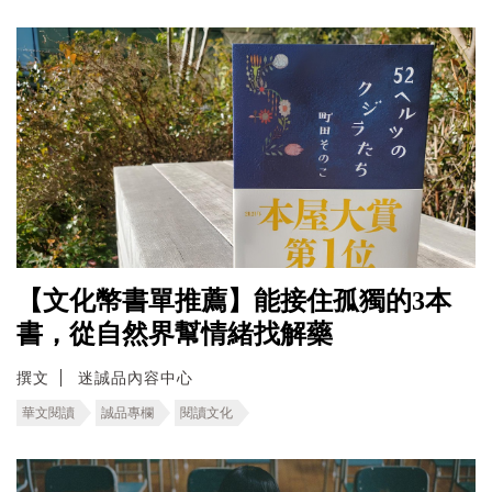
【文化幣書單推薦】能接住孤獨的3本
書，從自然界幫情緒找解藥
撰文
迷誠品內容中心
華文閱讀
誠品專欄
閱讀文化