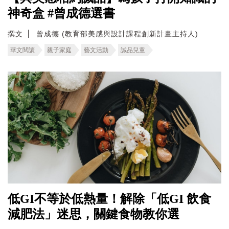
神奇盒 #曾成德選書
撰文
曾成德 (教育部美感與設計課程創新計畫主持人)
華文閱讀
親子家庭
藝文活動
誠品兒童
低GI不等於低熱量！解除「低GI 飲食
減肥法」迷思，關鍵食物教你選