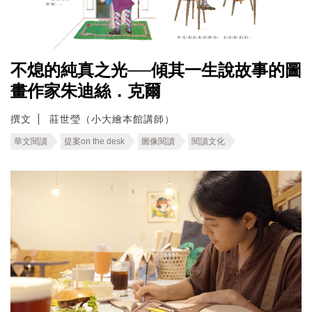
不熄的純真之光──傾其一生說故事的圖
畫作家朱迪絲．克爾
撰文
莊世瑩（小大繪本館講師）
華文閱讀
提案on the desk
圖像閱讀
閱讀文化