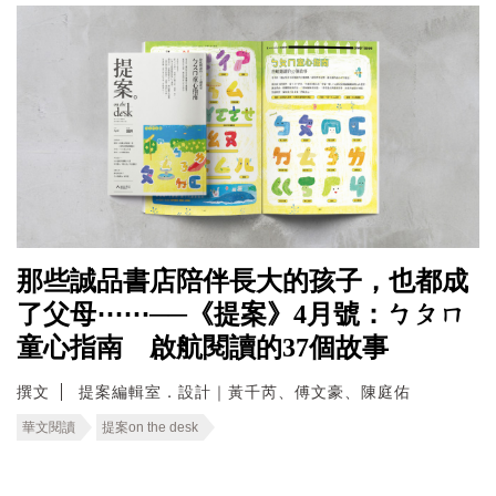
那些誠品書店陪伴長大的孩子，也都成
了父母⋯⋯──《提案》4月號：ㄅㄆㄇ
童心指南 啟航閱讀的37個故事
撰文
提案編輯室．設計｜黃千芮、傅文豪、陳庭佑
華文閱讀
提案on the desk