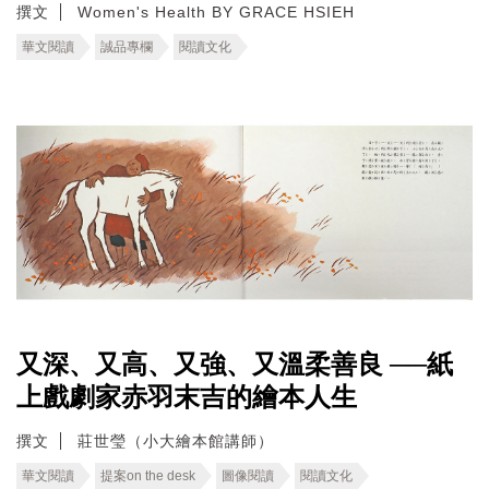
撰文
Women's Health BY GRACE HSIEH
華文閱讀
誠品專欄
閱讀文化
又深、又高、又強、又溫柔善良 ──紙
上戲劇家赤羽末吉的繪本人生
撰文
莊世瑩（小大繪本館講師）
華文閱讀
提案on the desk
圖像閱讀
閱讀文化