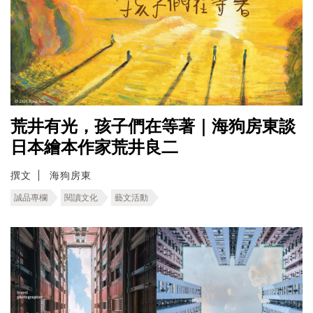
荒井有光，孩子們在等著｜海狗房東談
日本繪本作家荒井良二
撰文
海狗房東
誠品專欄
閱讀文化
藝文活動