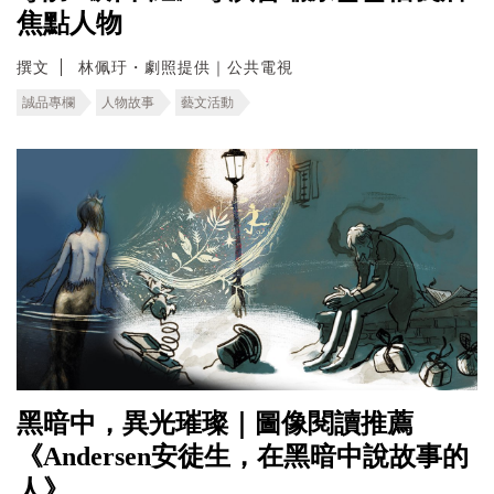
焦點人物
撰文
林佩玗・劇照提供｜公共電視
誠品專欄
人物故事
藝文活動
黑暗中，異光璀璨｜圖像閱讀推薦
《Andersen安徒生，在黑暗中說故事的
人》