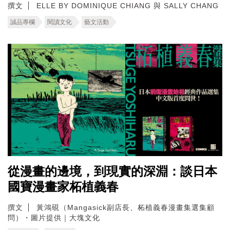
撰文
ELLE BY DOMINIQUE CHIANG 與 SALLY CHANG
誠品專欄
閱讀文化
藝文活動
從漫畫的邊境，到現實的深淵：談日本
國寶漫畫家柘植義春
撰文
黃鴻硯（Mangasick副店長、柘植義春漫畫集選集顧
問）・圖片提供｜大塊文化