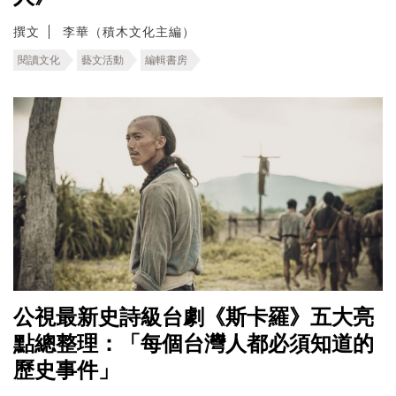
撰文
李華（積木文化主編）
閱讀文化
藝文活動
編輯書房
公視最新史詩級台劇《斯卡羅》五大亮
點總整理：「每個台灣人都必須知道的
歷史事件」