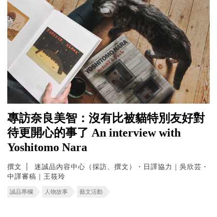
專訪奈良美智：沒有比被貓特別友好對
待更開心的事了 An interview with
Yoshitomo Nara
撰文
迷誠品內容中心（採訪、撰文）・日譯協力｜吳欣芸・
中譯審稿｜王筱玲
誠品專欄
人物故事
藝文活動