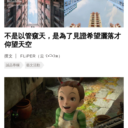
不是以管窺天，是為了見證希望灑落才
仰望天空
撰文
FLiPER（云 ʕ•͡-•ʔฅ）
誠品專欄
藝文活動