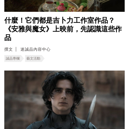
什麼！它們都是吉卜力工作室作品？
《安雅與魔女》上映前，先認識這些作
品
撰文
迷誠品內容中心
誠品專欄
藝文活動