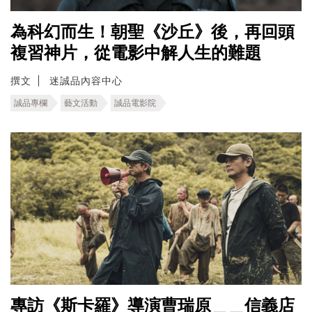
為科幻而生！朝聖《沙丘》後，再回頭
複習神片，從電影中解人生的難題
撰文
迷誠品內容中心
誠品專欄
藝文活動
誠品電影院
專訪《斯卡羅》導演曹瑞原＿＿信義店