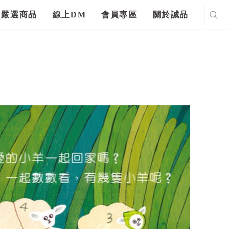
嚴選商品
線上DM
會員專區
關於誠品