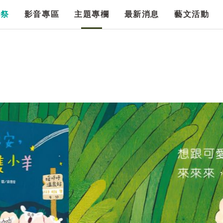
漫祭
影音專區
主題專欄
最新消息
藝文活動