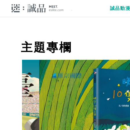
誠品動
主題專欄