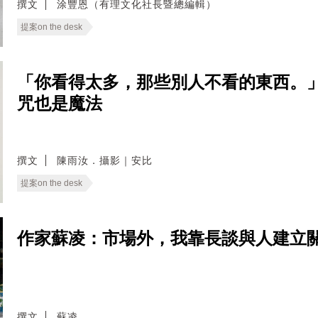
撰文
涂豐恩（有理文化社長暨總編輯）
提案on the desk
「你看得太多，那些別人不看的東西。
咒也是魔法
撰文
陳雨汝．攝影｜安比
提案on the desk
作家蘇凌：市場外，我靠長談與人建立
撰文
蘇凌