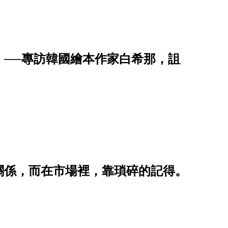
」──專訪韓國繪本作家白希那，詛
關係，而在市場裡，靠瑣碎的記得。