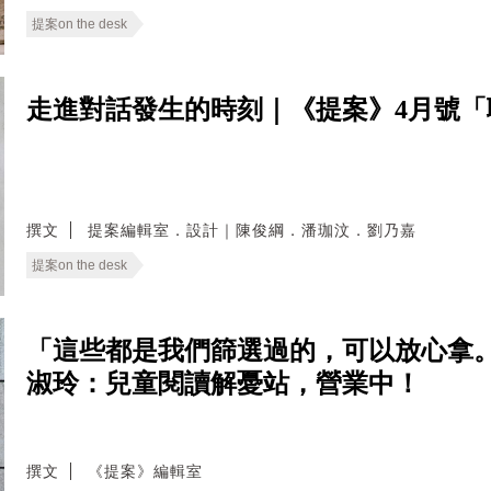
提案on the desk
走進對話發生的時刻｜《提案》4月號「
撰文
提案編輯室．設計｜陳俊綱．潘珈汶．劉乃嘉
提案on the desk
「這些都是我們篩選過的，可以放心拿。
淑玲：兒童閱讀解憂站，營業中！
撰文
《提案》編輯室