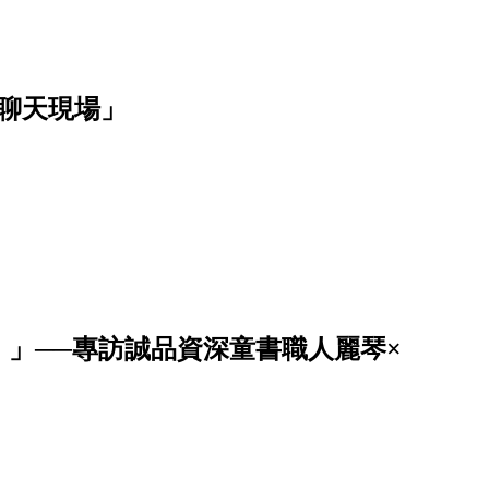
聊天現場」
」──專訪誠品資深童書職人麗琴×