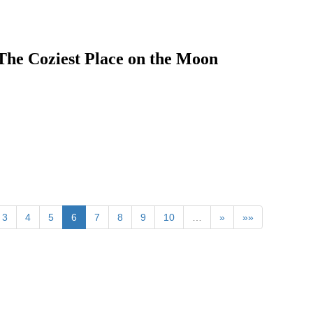
st Place on the Moon
3
4
5
6
7
8
9
10
…
»
»»