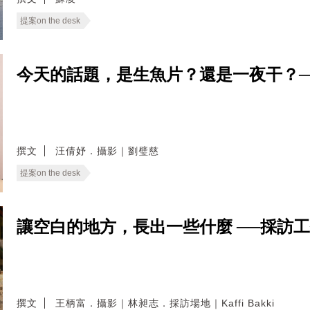
提案on the desk
今天的話題，是生魚片？還是一夜干？─
撰文
汪倩妤．攝影｜劉璧慈
提案on the desk
讓空白的地方，長出一些什麼 ──採訪
撰文
王柄富．攝影｜林昶志．採訪場地｜Kaffi Bakki