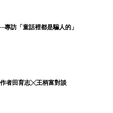
─專訪「童話裡都是騙人的」
工作者田育志╳王柄富對談