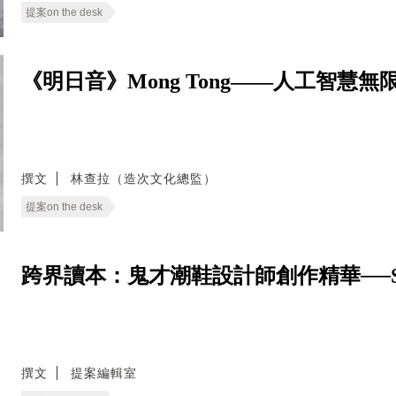
提案on the desk
《明日音》Mong Tong——人工智
撰文
林查拉（造次文化總監）
提案on the desk
跨界讀本：鬼才潮鞋設計師創作精華──Salehe B
撰文
提案編輯室