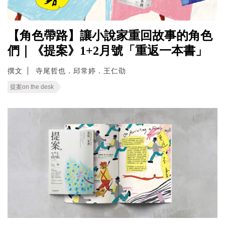
【角色帶路】讓小說家重回故事的角色
們｜《提案》1+2月號「重返一本書」
撰文
寺尾哲也．邱常婷．王仁劭
提案on the desk