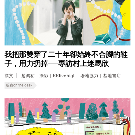
我把那雙穿了二十年卻始終不合腳的鞋
子，用力扔掉──專訪村上迷馬欣
撰文
趙鴻祐．攝影｜KKlivehigh．場地協力｜基地書店
提案on the desk