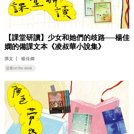
【課堂研讀】少女和她們的歧路──楊佳
嫻的備課文本《凌叔華小說集》
撰文
楊佳嫻
提案on the desk