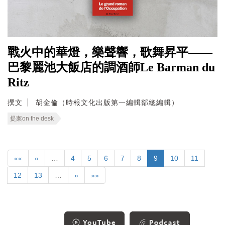
戰火中的華燈，樂聲響，歌舞昇平——
巴黎麗池大飯店的調酒師Le Barman du
Ritz
撰文
胡金倫（時報文化出版第一編輯部總編輯）
提案on the desk
««
«
…
4
5
6
7
8
9
10
11
12
13
…
»
»»