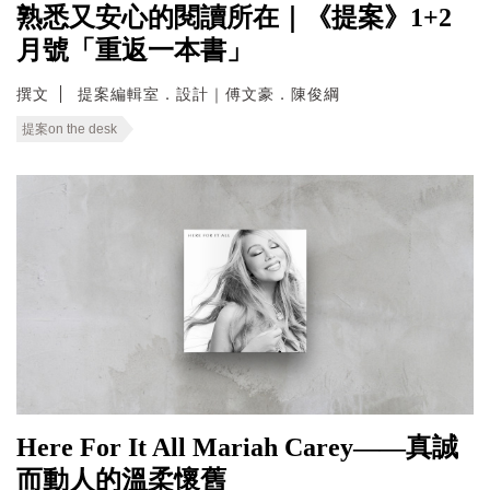
熟悉又安心的閱讀所在｜《提案》1+2
月號「重返一本書」
撰文
提案編輯室．設計｜傅文豪．陳俊綱
提案on the desk
Here For It All Mariah Carey——真誠
而動人的溫柔懷舊