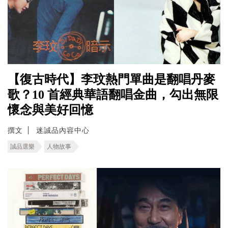
【復古時代】李玟熱門單曲是翻唱丹麥
歌？10 首經典華語翻唱金曲，勾出無限
懷念與美好回憶
撰文
迷誠品內容中心
誠品選樂
人物故事