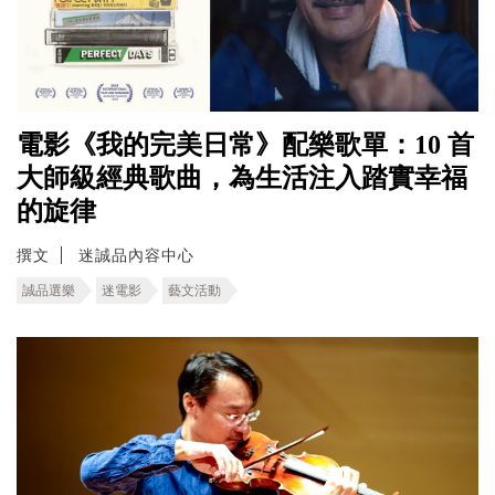
電影《我的完美日常》配樂歌單：10 首
大師級經典歌曲，為生活注入踏實幸福
的旋律
撰文
迷誠品內容中心
誠品選樂
迷電影
藝文活動