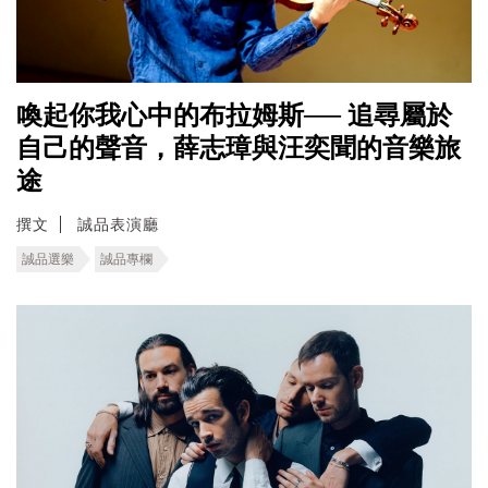
喚起你我心中的布拉姆斯── 追尋屬於
自己的聲音，薛志璋與汪奕聞的音樂旅
途
撰文
誠品表演廳
誠品選樂
誠品專欄