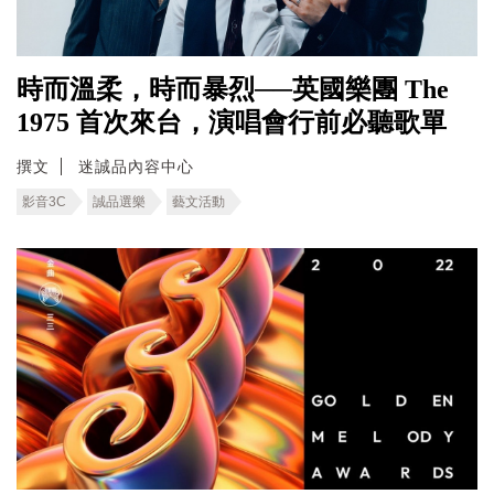
時而溫柔，時而暴烈──英國樂團 The
1975 首次來台，演唱會行前必聽歌單
撰文
迷誠品內容中心
影音3C
誠品選樂
藝文活動