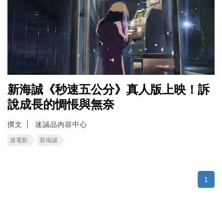
新海誠《秒速五公分》真人版上映！訴
說成長的惆悵與無奈
撰文
迷誠品內容中心
迷電影
新海誠
1