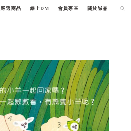
嚴選商品
線上DM
會員專區
關於誠品