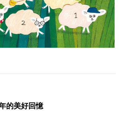
年的美好回憶