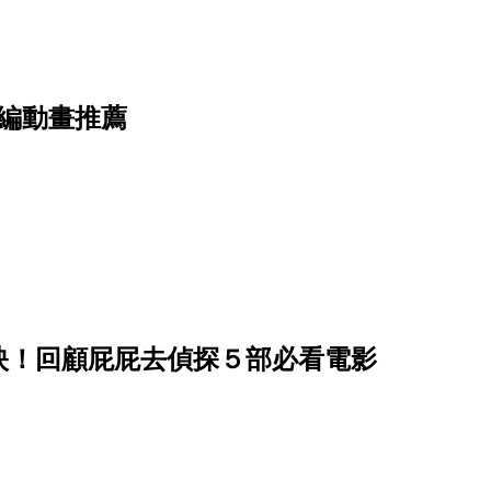
編動畫推薦
映！回顧屁屁去偵探５部必看電影