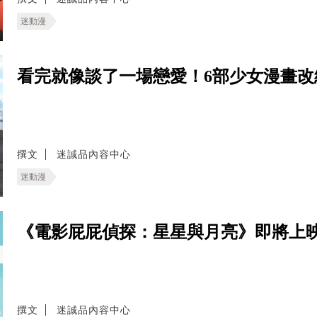
迷動漫
看完就像談了一場戀愛！6部少女漫畫改
撰文
迷誠品內容中心
迷動漫
《電影屁屁偵探：星星與月亮》即將上
撰文
迷誠品內容中心