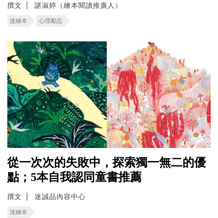
撰文
諶淑婷（繪本閱讀推廣人）
迷繪本
心理勵志
從一次次的失敗中，探索獨一無二的優
點；5本自我認同童書推薦
撰文
迷誠品內容中心
迷繪本