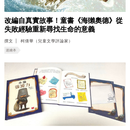
改編自真實故事！童書《海獺奧德》從
失敗經驗重新尋找生命的意義
撰文
柯倩華（兒童文學評論家）
迷繪本