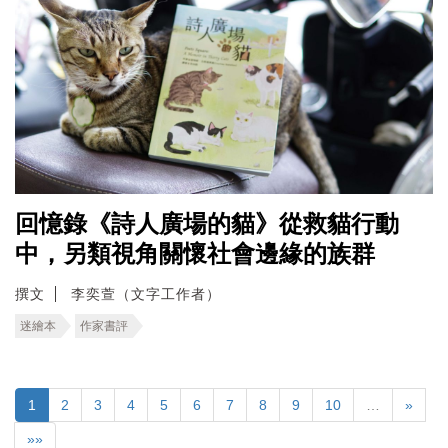
回憶錄《詩人廣場的貓》從救貓行動
中，另類視角關懷社會邊緣的族群
撰文
李奕萱（文字工作者）
迷繪本
作家書評
1
2
3
4
5
6
7
8
9
10
…
»
»»