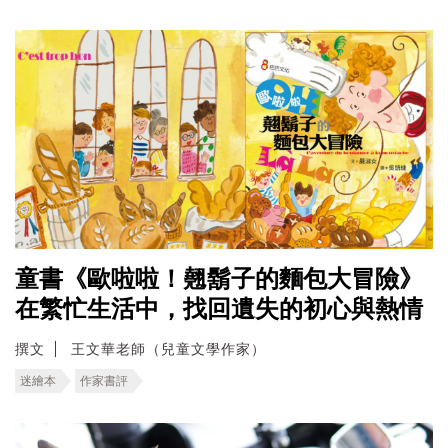
童書《歐啦啦！翹鬍子的麵包大冒險》
在繁忙生活中，找回遺失的初心與熱情
撰文
王文華老師（兒童文學作家）
迷繪本
作家書評