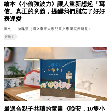
繪本《小偷強波力》讓人重新想起「寫
信」真正的意義，提醒我們別忘了好好
表達愛
撰文
游珮芸（國立臺東大學兒童文學研究所所長）
迷繪本
最適合親子共讀的童書《晚安，10隻小