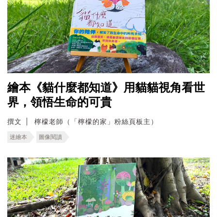
繪本《貓什麼都知道》用貓貓視角看世
界，領悟生命的可貴
撰文
檸檬老師（「檸檬的家」粉絲頁板主）
迷繪本
圖像閱讀