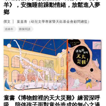
羊》，安撫睡前躁動情緒，放鬆進入夢
鄉
撰文
葉嘉青（幼兒文學專家暨天鈺基金會顧問總監）
迷繪本
圖像閱讀
童書《博物館裡的天大災難》練習深呼
吸，陪伴孩子面對意外造成的無心之過