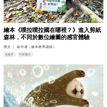
繪本《噗拉噗拉國在哪裡？》進入剪紙
森林，不同於數位繪圖的感官體驗
撰文
歐玲瀞（繪本教學講師）
迷繪本
作家書評