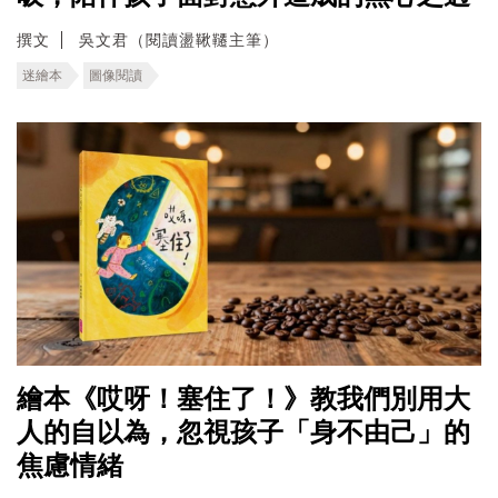
撰文
吳文君（閱讀盪鞦韆主筆）
迷繪本
圖像閱讀
繪本《哎呀！塞住了！》教我們別用大
人的自以為，忽視孩子「身不由己」的
焦慮情緒