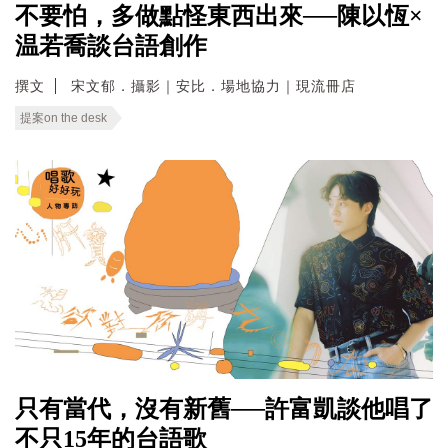
不要怕，多做點怪東西出來──陳以恆×
温若喬談台語創作
撰文
宋文郁．攝影｜安比．場地協力｜現流冊店
提案on the desk
只有當代，沒有新舊──許富凱談他唱了
不只15年的台語歌