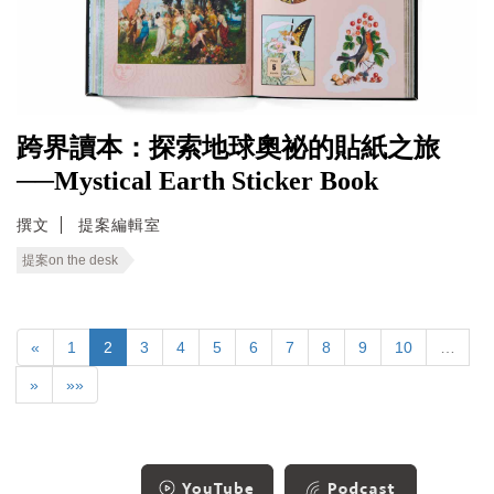
跨界讀本：探索地球奧祕的貼紙之旅
──Mystical Earth Sticker Book
撰文
提案編輯室
提案on the desk
«
1
2
3
4
5
6
7
8
9
10
…
»
»»