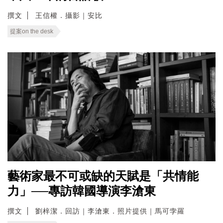
撰文
王信權．攝影｜安比
提案on the desk
藝術家最不可或缺的天賦是「共情能
力」──專訪韓國導演李滄東
撰文
劉梓潔．回訪｜李滄東．照片提供｜馬可孛羅