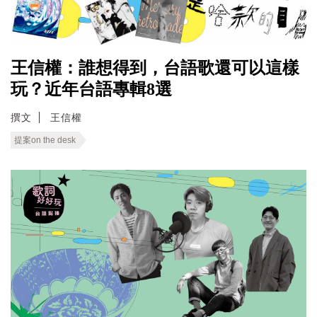
王信權：誰想得到，台語歌還可以這樣
玩？近年台語專輯8選
撰文
王信權
提案on the desk