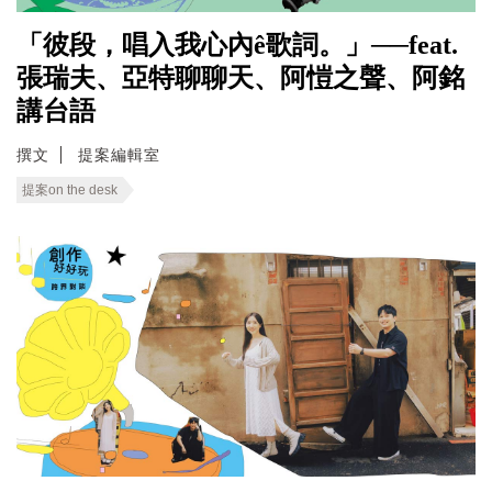
「彼段，唱入我心內ê歌詞。」──feat.
張瑞夫、亞特聊聊天、阿愷之聲、阿銘
講台語
撰文
提案編輯室
提案on the desk