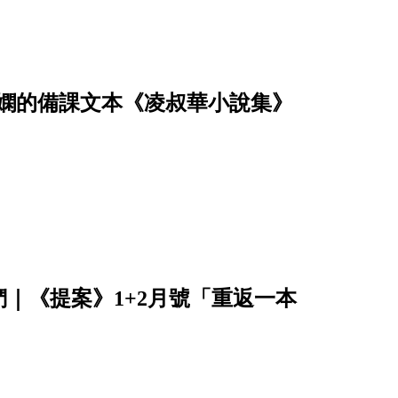
佳嫻的備課文本《凌叔華小說集》
｜《提案》1+2月號「重返一本