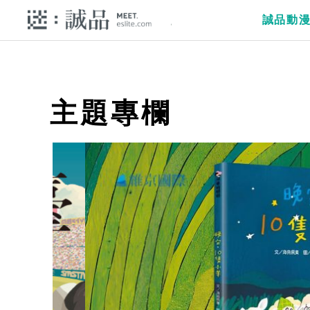
誠品動
主題專欄