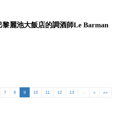
麗池大飯店的調酒師Le Barman
7
8
9
10
11
12
13
…
»
»»