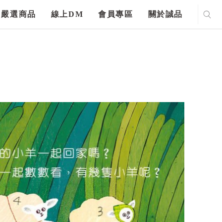
嚴選商品
線上DM
會員專區
關於誠品