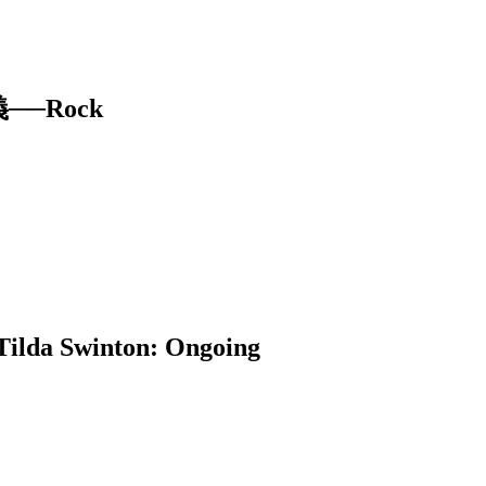
─Rock
winton: Ongoing