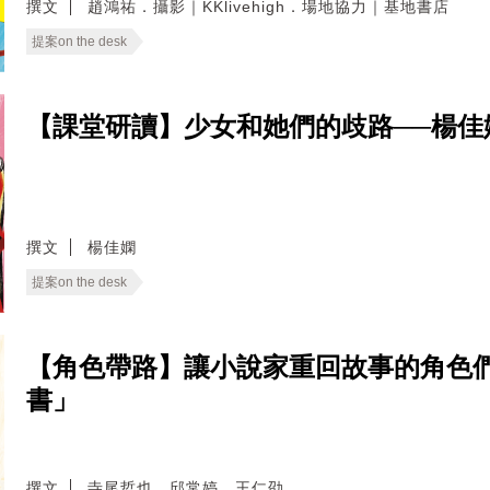
撰文
趙鴻祐．攝影｜KKlivehigh．場地協力｜基地書店
提案on the desk
【課堂研讀】少女和她們的歧路──楊
撰文
楊佳嫻
提案on the desk
【角色帶路】讓小說家重回故事的角色們
書」
撰文
寺尾哲也．邱常婷．王仁劭