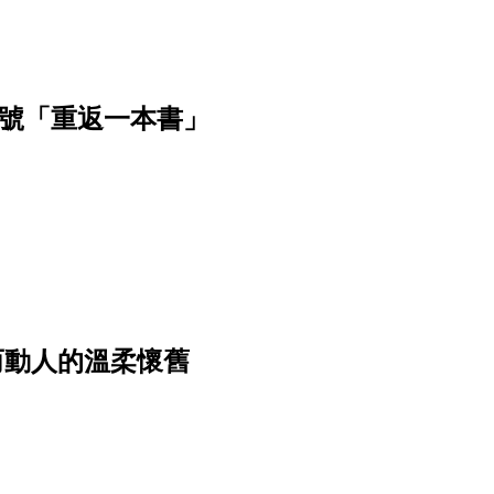
月號「重返一本書」
——真誠而動人的溫柔懷舊