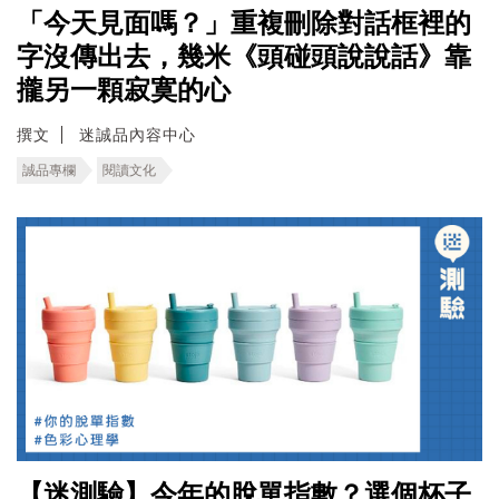
「今天見面嗎？」重複刪除對話框裡的
字沒傳出去，幾米《頭碰頭說說話》靠
攏另一顆寂寞的心
撰文
迷誠品內容中心
誠品專欄
閱讀文化
【迷測驗】今年的脫單指數？選個杯子