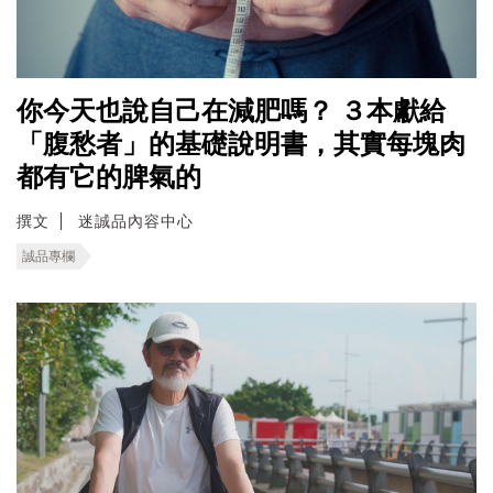
你今天也說自己在減肥嗎？ ３本獻給
「腹愁者」的基礎說明書，其實每塊肉
都有它的脾氣的
撰文
迷誠品內容中心
誠品專欄