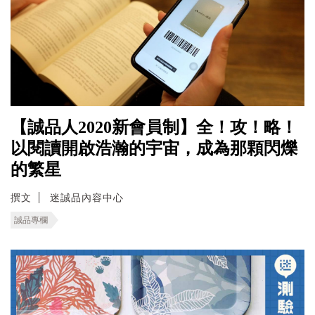
【誠品人2020新會員制】全！攻！略！
以閱讀開啟浩瀚的宇宙，成為那顆閃爍
的繁星
撰文
迷誠品內容中心
誠品專欄