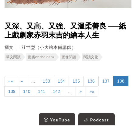
又深、又高、又強、又溫柔善良 ──紙
上戲劇家赤羽末吉的繪本人生
撰文
莊世瑩（小大繪本館講師）
華文閱讀
提案on the desk
圖像閱讀
閱讀文化
««
«
…
133
134
135
136
137
138
139
140
141
142
…
»
»»