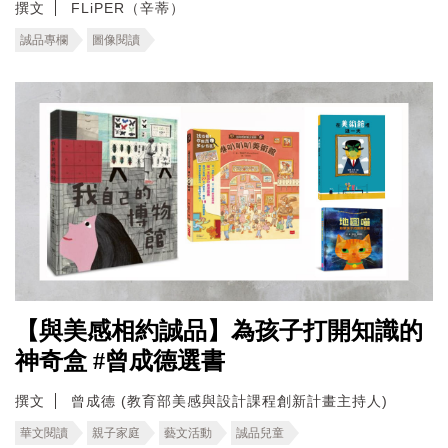
撰文
FLiPER（辛蒂）
誠品專欄
圖像閱讀
【與美感相約誠品】為孩子打開知識的
神奇盒 #曾成德選書
撰文
曾成德 (教育部美感與設計課程創新計畫主持人)
華文閱讀
親子家庭
藝文活動
誠品兒童