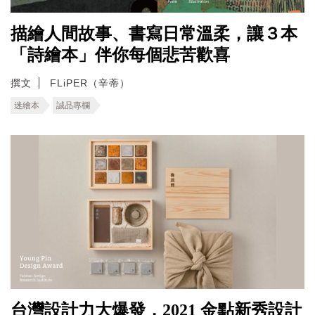
描繪人間故事、書寫日常溫柔，讓３本
「詩繪本」伴你每個悲苦歡喜
撰文
FLiPER（辛蒂）
迷繪本
誠品專欄
台灣設計力大爆發，2021 金點新秀設計