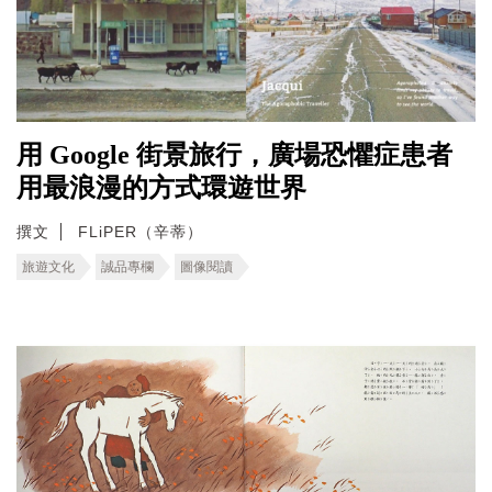
用 Google 街景旅行，廣場恐懼症患者
用最浪漫的方式環遊世界
撰文
FLiPER（辛蒂）
旅遊文化
誠品專欄
圖像閱讀