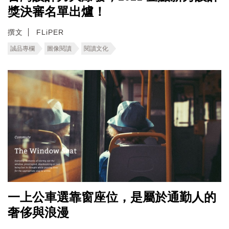
獎決審名單出爐！
撰文
FLiPER
誠品專欄
圖像閱讀
閱讀文化
一上公車選靠窗座位，是屬於通勤人的
奢侈與浪漫