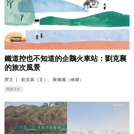
鐵道控也不知道的企鵝火車站：劉克襄
的旅次風景
撰文
劉克襄（文）、陳孅孅（繪圖）
閱讀文化