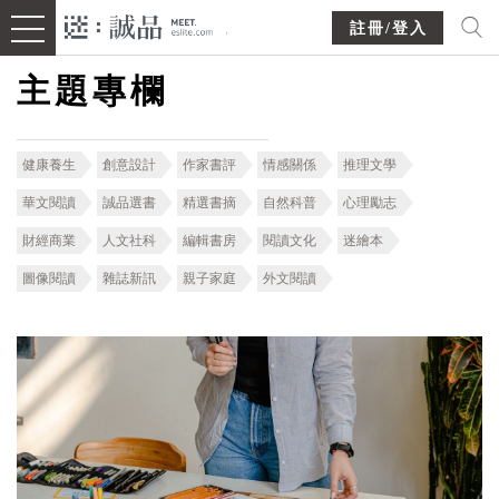
註冊/登入
主題專欄
健康養生
創意設計
作家書評
情感關係
推理文學
華文閱讀
誠品選書
精選書摘
自然科普
心理勵志
財經商業
人文社科
編輯書房
閱讀文化
迷繪本
圖像閱讀
雜誌新訊
親子家庭
外文閱讀