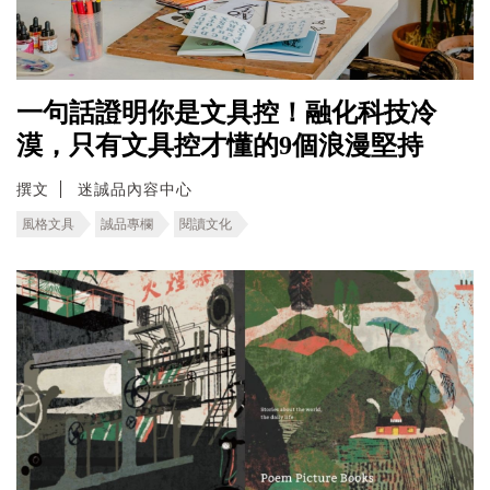
一句話證明你是文具控！融化科技冷
漠，只有文具控才懂的9個浪漫堅持
撰文
迷誠品內容中心
風格文具
誠品專欄
閱讀文化