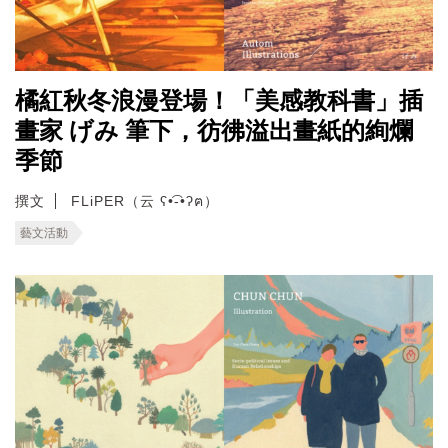
橘紅秋冬浪漫登場！「美感教科書」插
畫家 げみ 筆下，彷彿溢出畫紙的絢爛
季節
撰文
FLiPER（云 ʕ•͡-•ʔฅ）
藝文活動