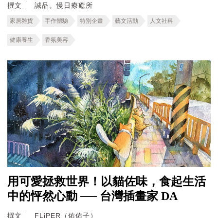
撰文
誠品。慢日療癒所
家居雜貨
手作體驗
特別企畫
藝文活動
人文社科
健康養生
香氛美容
用可愛拯救世界！以貓佐味，食起生活
中的怦然心動 ── 台灣插畫家 DA
撰文
FLiPER（佑佑子）