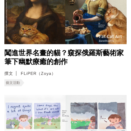
闖進世界名畫的貓？窺探俄羅斯藝術家
筆下幽默療癒的創作
撰文
FLiPER（Zoya）
藝文活動