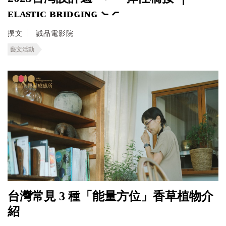
ᴇʟᴀsᴛɪᴄ ʙʀɪᴅɢɪɴɢ ⦦ ⦧
撰文
誠品電影院
藝文活動
台灣常見 3 種「能量方位」香草植物介
紹