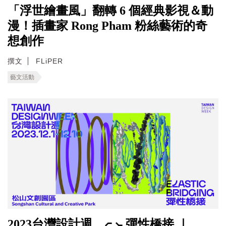
「浮世繪畫風」翻轉 6 個經典影視＆動
漫！插畫家 Rong Pham 粉絲藝術的奇
想創作
撰文
FLiPER
藝文活動
2023台灣設計週 ⦧ ⦦ 彈性橋接 ｜