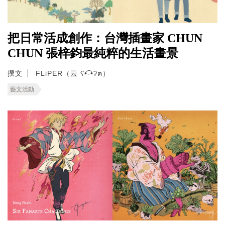
把日常活成創作：台灣插畫家 CHUN
CHUN 張梓鈞最純粹的生活畫景
撰文
FLiPER（云 ʕ•͡-•ʔฅ）
藝文活動