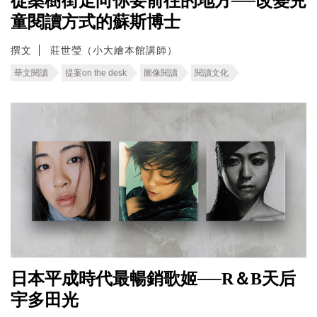
從桑樹街走向你要前往的地方──改變兒
童閱讀方式的蘇斯博士
撰文
莊世瑩（小大繪本館講師）
華文閱讀
提案on the desk
圖像閱讀
閱讀文化
日本平成時代最暢銷歌姬──R＆B天后
宇多田光