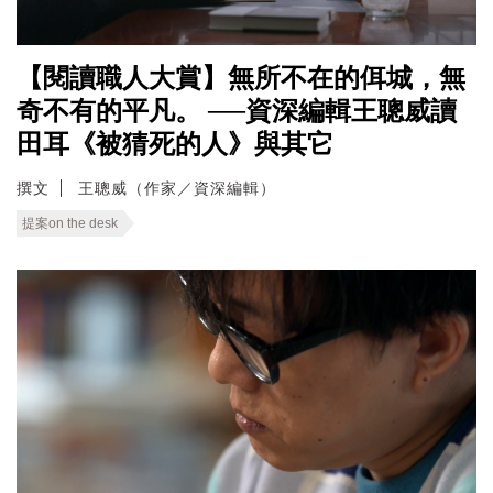
【閱讀職人大賞】無所不在的佴城，無
奇不有的平凡。 ──資深編輯王聰威讀
田耳《被猜死的人》與其它
撰文
王聰威（作家／資深編輯）
提案on the desk