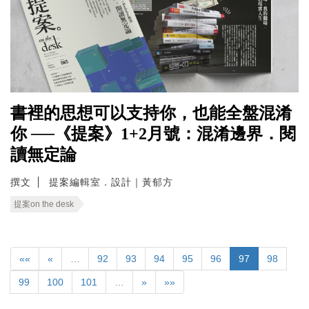
書裡的思想可以支持你，也能全盤混淆
你 ──《提案》1+2月號：混淆邊界．閱
讀無定論
撰文
提案編輯室．設計｜黃郁方
提案on the desk
««
«
…
92
93
94
95
96
97
98
99
100
101
…
»
»»