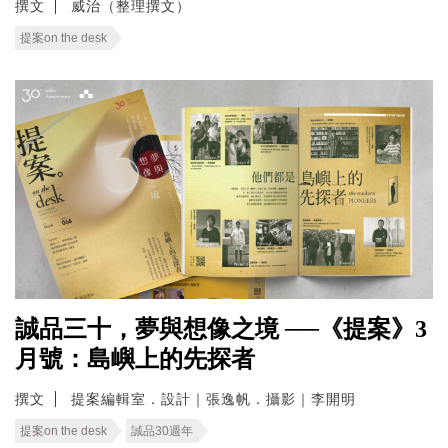
撰文
威治（整理撰文）
提案on the desk
誠品三十，夢與想像之境 ──《提案》3
月號：島嶼上的先探者
撰文
提案編輯室．設計｜張逸帆．攝影｜李開明
提案on the desk
誠品30週年