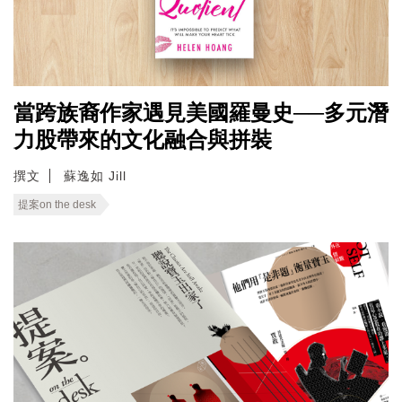
當跨族裔作家遇見美國羅曼史──多元潛
力股帶來的文化融合與拼裝
撰文
蘇逸如 Jill
提案on the desk