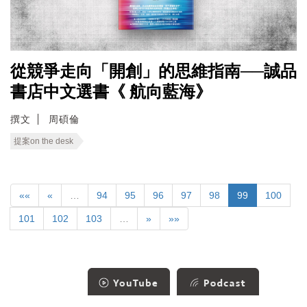
從競爭走向「開創」的思維指南──誠品
書店中文選書《 航向藍海》
撰文
周碩倫
提案on the desk
««
«
…
94
95
96
97
98
99
100
101
102
103
…
»
»»