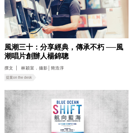
風潮三十：分享經典，傳承不朽 ──風
潮唱片創辦人楊錦聰
撰文
林穎宣．攝影│簡浩淳
提案on the desk