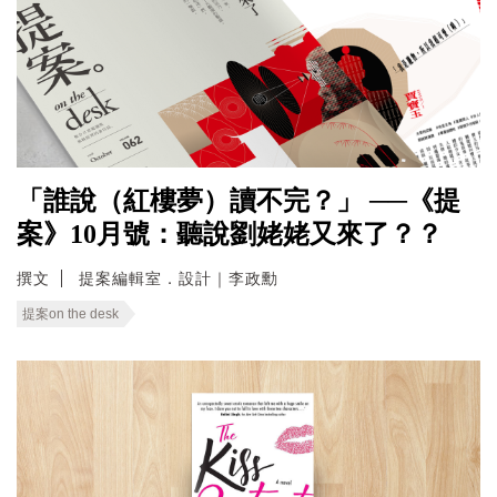
「誰說（紅樓夢）讀不完？」 ──《提
案》10月號：聽說劉姥姥又來了？？
撰文
提案編輯室．設計｜李政勳
提案on the desk