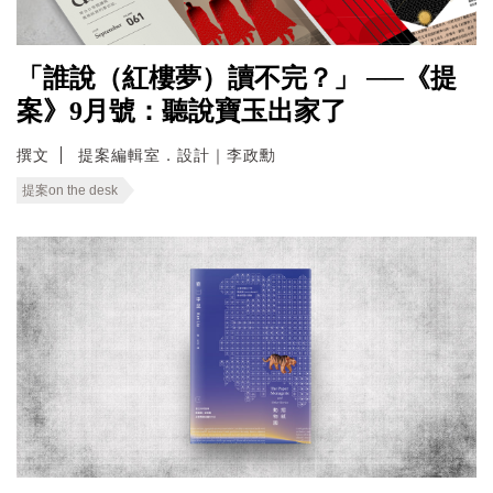
「誰說（紅樓夢）讀不完？」 ──《提
案》9月號：聽說寶玉出家了
撰文
提案編輯室．設計｜李政勳
提案on the desk