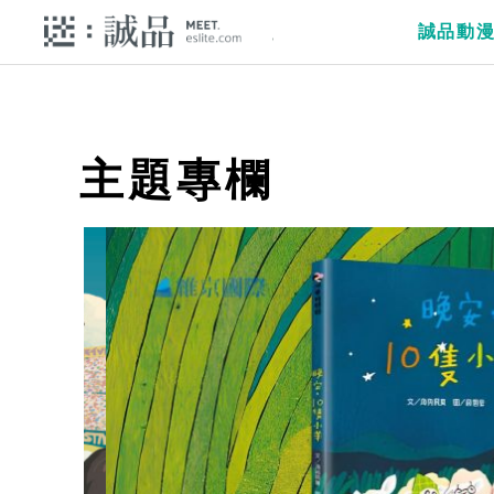
誠品動
主題專欄