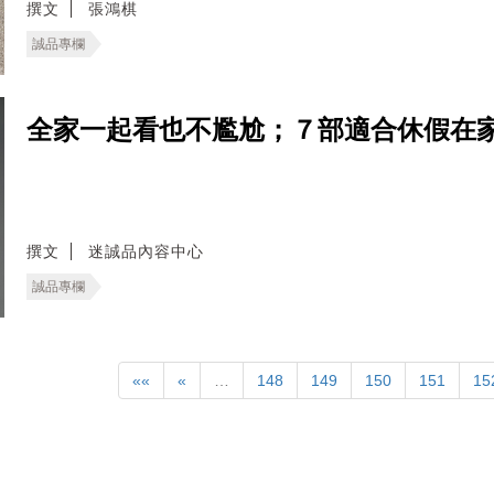
撰文
張鴻棋
誠品專欄
全家一起看也不尷尬；７部適合休假在家
撰文
迷誠品內容中心
誠品專欄
««
«
…
148
149
150
151
15