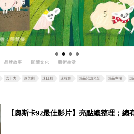
品牌故事
閱讀文化
藝術生活
吉卜力
迷美劇
迷日劇
迷韓劇
誠品閱讀光影
誠品專欄
誠
【奧斯卡92最佳影片】亮點總整理；總