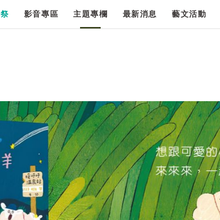
漫祭
影音專區
主題專欄
最新消息
藝文活動