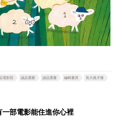
品電影院
誠品選樂
誠品選書
編輯書房
長大後才懂
有一部電影能住進你心裡