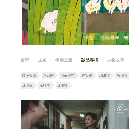
全部
提案
特別企畫
誠品專欄
人物故事
影像共讀
迷台劇
誠品酒窖
迷動漫
細田守
新海誠
迷測驗
迷繪本
迷電影