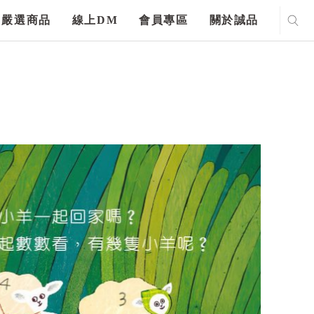
嚴選商品
線上DM
會員專區
關於誠品