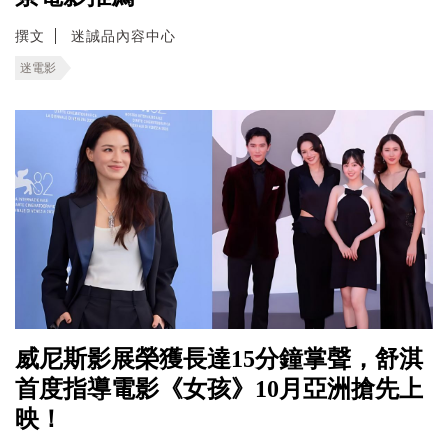
撰文
迷誠品內容中心
迷電影
威尼斯影展榮獲長達15分鐘掌聲，舒淇
首度指導電影《女孩》10月亞洲搶先上
映！