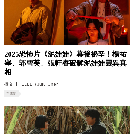
2025恐怖片《泥娃娃》幕後祕辛！楊祐
寧、郭雪芙、張軒睿破解泥娃娃靈異真
相
撰文
ELLE（Juju Chen）
迷電影