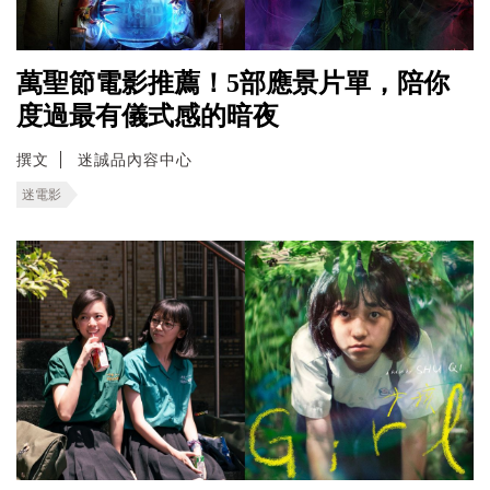
萬聖節電影推薦！5部應景片單，陪你
度過最有儀式感的暗夜
撰文
迷誠品內容中心
迷電影