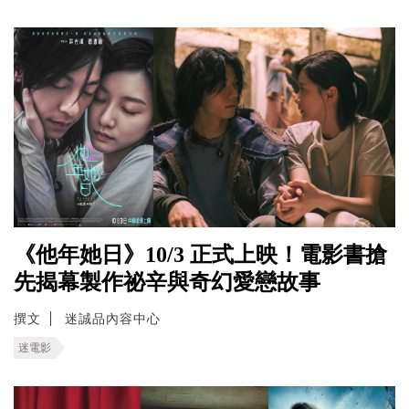
《他年她日》10/3 正式上映！電影書搶
先揭幕製作祕辛與奇幻愛戀故事
撰文
迷誠品內容中心
迷電影