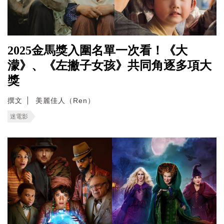
2025金馬獎入圍名單一次看！《大
濛》、《左撇子女孩》共同角逐多項大
獎
撰文
美麗佳人（Ren）
迷電影