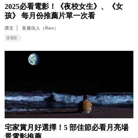
2025必看電影！《夜校女生》、《女
孩》 每月份推薦片單一次看
撰文
美麗佳人（Ren）
迷電影
宅家賞月好選擇！5 部佳節必看月亮場
景電影推薦