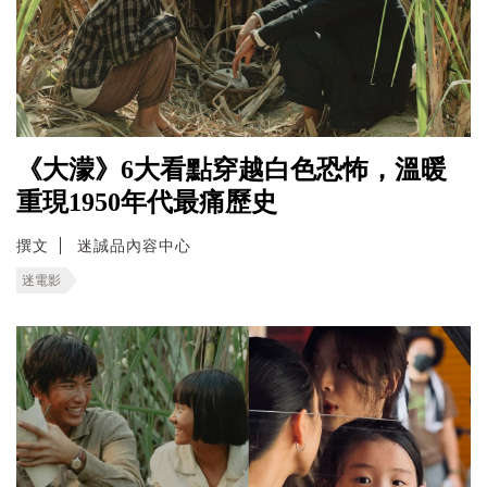
《大濛》6大看點穿越白色恐怖，溫暖
重現1950年代最痛歷史
撰文
迷誠品內容中心
迷電影