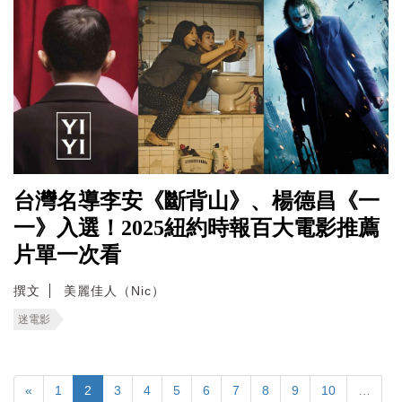
台灣名導李安《斷背山》、楊德昌《一
一》入選！2025紐約時報百大電影推薦
片單一次看
撰文
美麗佳人（Nic）
迷電影
«
1
2
3
4
5
6
7
8
9
10
…