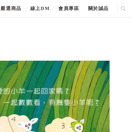
嚴選商品
線上DM
會員專區
關於誠品