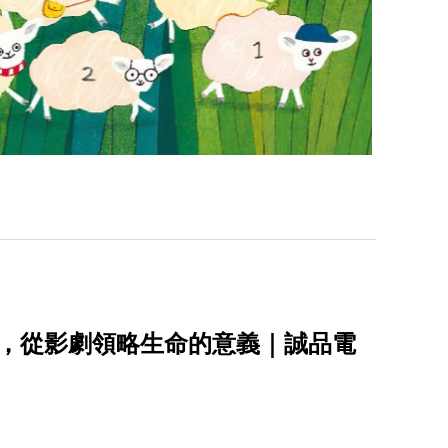
導，從影劇領略生命的意義｜誠品電