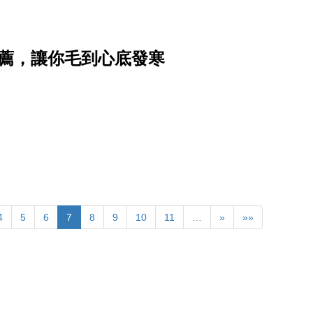
推薦，讓你毛到心底發寒
4
5
6
7
8
9
10
11
…
»
»»