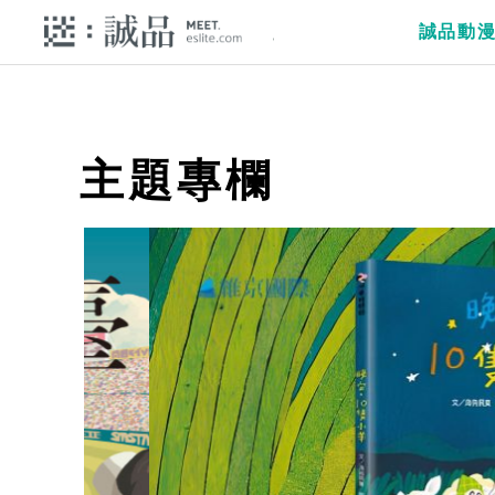
誠品動
主題專欄