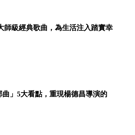
首大師級經典歌曲，為生活注入踏實幸
部曲」5大看點，重現楊德昌導演的