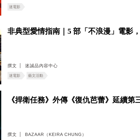
迷電影
非典型愛情指南｜5 部「不浪漫」電影
撰文
迷誠品內容中心
迷電影
藝文活動
《捍衛任務》外傳《復仇芭蕾》延續第
撰文
BAZAAR（KEIRA CHUNG）