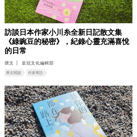
訪談日本作家小川糸全新日記散文集
《綠豌豆的秘密》，紀錄心靈充滿喜悅
的日常
撰文
皇冠文化編輯部
華文閱讀
作家專訪