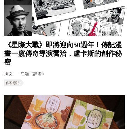
《星際大戰》即將迎向50週年！傳記漫
畫一窺傳奇導演喬治．盧卡斯的創作秘
密
撰文
江灝（譯者）
作家專訪