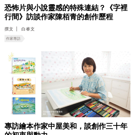
恐怖片與小說靈感的特殊連結？《字裡
行間》訪談作家陳栢青的創作歷程
撰文
白睿文
作家專訪
專訪繪本作家中屋美和，談創作三十年