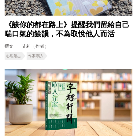
《該你的都在路上》提醒我們留給自己
喘口氣的餘韻，不為取悅他人而活
撰文
艾莉（作者）
心理勵志
作家專訪