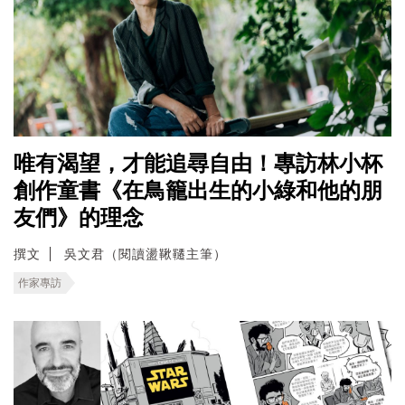
唯有渴望，才能追尋自由！專訪林小杯
創作童書《在鳥籠出生的小綠和他的朋
友們》的理念
撰文
吳文君（閱讀盪鞦韆主筆）
作家專訪