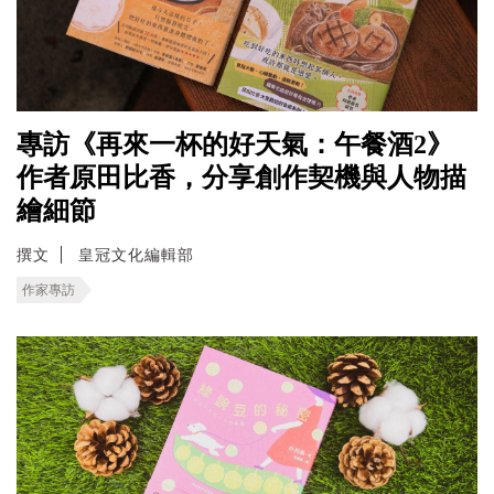
專訪《再來一杯的好天氣：午餐酒2》
作者原田比香，分享創作契機與人物描
繪細節
撰文
皇冠文化編輯部
作家專訪