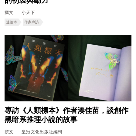
的初衷與動力
撰文
小天下
迷繪本
作家專訪
專訪《人類標本》作者湊佳苗，談創作
黑暗系推理小說的故事
撰文
皇冠文化出版社編輯