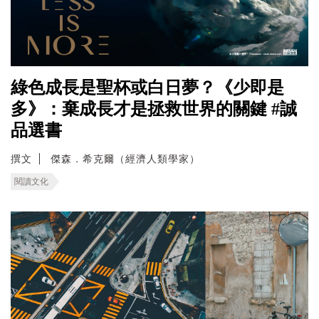
綠色成長是聖杯或白日夢？《少即是
多》：棄成長才是拯救世界的關鍵 #誠
品選書
撰文
傑森．希克爾（經濟人類學家）
閱讀文化