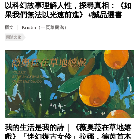
以科幻故事理解人性，探尋真相：《如
果我們無法以光速前進》 #誠品選書
撰文
Kristin（一頁華爾滋）
閱讀文化
我的生活是我的詩｜《薇奧菈在草地嬉
戲》「迷幻復古女伶」拉娜．德芮首本