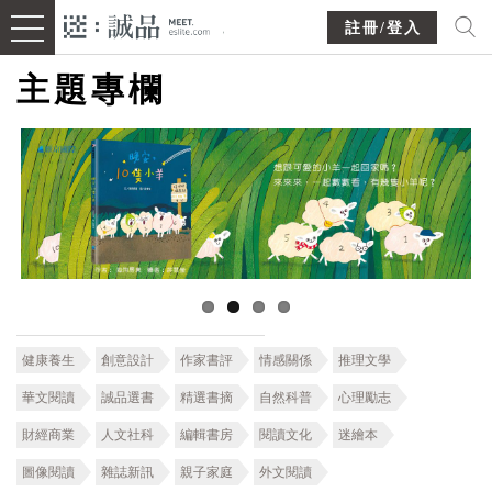
註冊/登入
主題專欄
健康養生
創意設計
作家書評
情感關係
推理文學
華文閱讀
誠品選書
精選書摘
自然科普
心理勵志
財經商業
人文社科
編輯書房
閱讀文化
迷繪本
圖像閱讀
雜誌新訊
親子家庭
外文閱讀