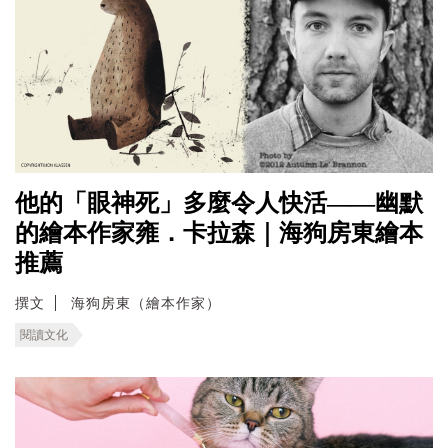
他的「眼神死」多麼令人快活——幽默
的繪本作家雍．卡拉森｜海狗房東繪本
推薦
撰文
海狗房東（繪本作家）
閱讀文化