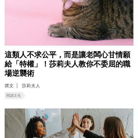
這類人不求公平，而是讓老闆心甘情願
給「特權」！莎莉夫人教你不委屈的職
場逆襲術
撰文
莎莉夫人
閱讀文化