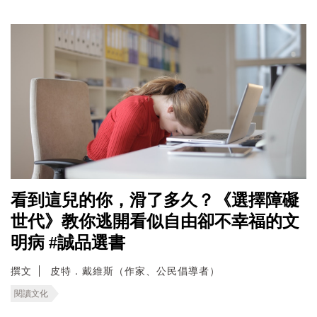
看到這兒的你，滑了多久？《選擇障礙
世代》教你逃開看似自由卻不幸福的文
明病 #誠品選書
撰文
皮特．戴維斯（作家、公民倡導者）
閱讀文化