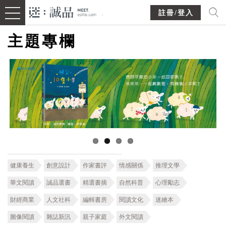
註冊/登入
主題專欄
健康養生
創意設計
作家書評
情感關係
推理文學
華文閱讀
誠品選書
精選書摘
自然科普
心理勵志
財經商業
人文社科
編輯書房
閱讀文化
迷繪本
圖像閱讀
雜誌新訊
親子家庭
外文閱讀