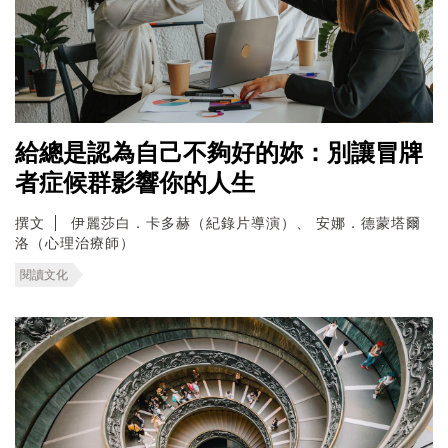
給總是認為自己不夠好的妳：別讓冒牌
者症候群影響你的人生
撰文
伊麗莎白．卡多赫（紀錄片導演）、 安娜．德蒙塔爾
洛（心理治療師）
閱讀文化