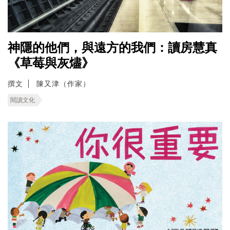
神隱的他們，與遠方的我們：讀房慧真
《草莓與灰燼》
撰文
陳又津（作家）
閱讀文化