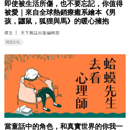
即使被生活所傷，也不要忘記，你值得
被愛｜來自全球熱銷療癒系繪本《男
孩，鼴鼠，狐狸與馬》的暖心擁抱
撰文
天下雜誌出版編輯部
閱讀文化
當童話中的角色，和真實世界的你我一