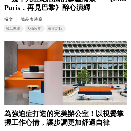
Paris．再見巴黎》醉心演繹
撰文
誠品表演廳
誠品專欄
人物故事
藝文活動
為強迫症打造的完美辦公室！以視覺掌
握工作心情，讓步調更加舒適自律