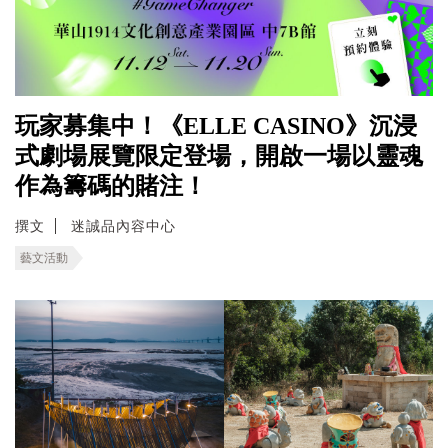
玩家募集中！《ELLE CASINO》沉浸
式劇場展覽限定登場，開啟一場以靈魂
作為籌碼的賭注！
撰文
迷誠品內容中心
藝文活動