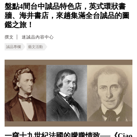
盤點4間台中誠品特色店，英式環狀書
牆、海井書店，來趟集滿全台誠品的圖
鑑之旅！
撰文
迷誠品內容中心
誠品專欄
藝文活動
一窺十九世紀法國的朦朧情致──《Ciao