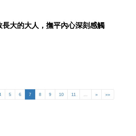
敢長大的大人，撫平內心深刻感觸
4
5
6
7
8
9
10
11
…
»
»»