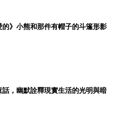
愛的》小熊和那件有帽子的斗篷形影
童話，幽默詮釋現實生活的光明與暗