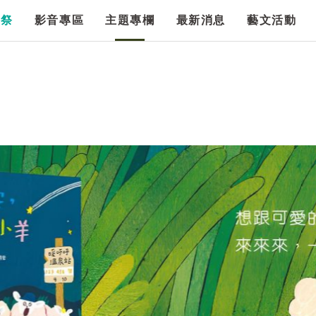
漫祭
影音專區
主題專欄
最新消息
藝文活動