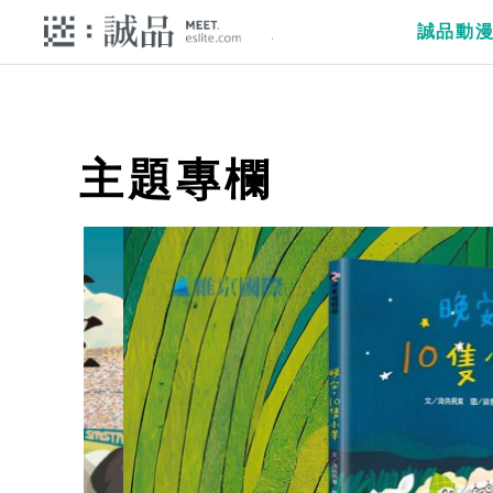
誠品動
主題專欄