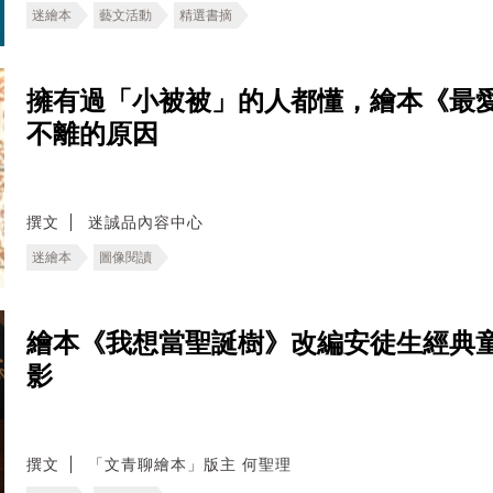
迷繪本
藝文活動
精選書摘
擁有過「小被被」的人都懂，繪本《最
不離的原因
撰文
迷誠品內容中心
迷繪本
圖像閱讀
繪本《我想當聖誕樹》改編安徒生經典
影
撰文
「文青聊繪本」版主 何聖理