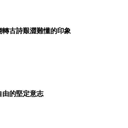
翻轉古詩艱澀難懂的印象
自由的堅定意志