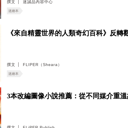
撰文
迷誠品內容中心
迷繪本
《來自精靈世界的人類奇幻百科》反轉
撰文
FLIPER（Sheara）
迷繪本
3本改編圖像小說推薦：從不同媒介重
撰文
FLiPER Publish