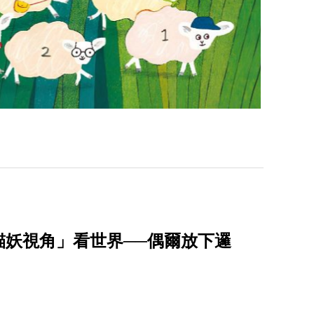
貓妖視角」看世界──偶爾放下邏