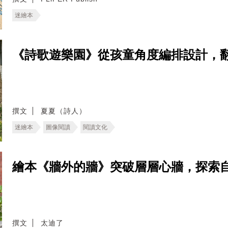
迷繪本
《詩歌遊樂園》從孩童角度編排設計，
撰文
夏夏（詩人）
迷繪本
圖像閱讀
閱讀文化
繪本《牆外的牆》突破層層心牆，探索
撰文
太迪了