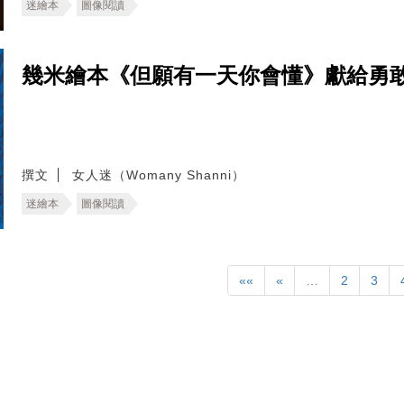
迷繪本
圖像閱讀
幾米繪本《但願有一天你會懂》獻給勇
撰文
女人迷（Womany Shanni）
迷繪本
圖像閱讀
««
«
…
2
3