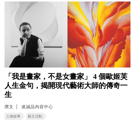
「我是畫家，不是女畫家」 4 個歐姬芙
人生金句，揭開現代藝術大師的傳奇一
生
撰文
迷誠品內容中心
人物故事
藝文活動