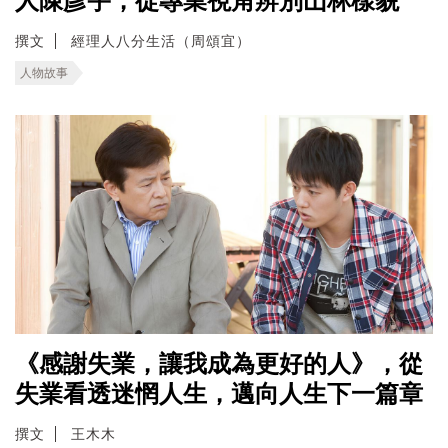
人陳彥宇，從專業視角辨別山林樣貌
撰文
經理人八分生活（周頌宜）
人物故事
《感謝失業，讓我成為更好的人》，從
失業看透迷惘人生，邁向人生下一篇章
撰文
王木木