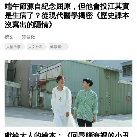
端午節源自紀念屈原，但他會投江其實
是生病了？從現代醫學揭密《歷史課本
沒寫出的隱情》
撰文
譚健鍬
人物故事
人文社科
健康養生
獻給大人的繪本：《回尋腦海裡的小丑