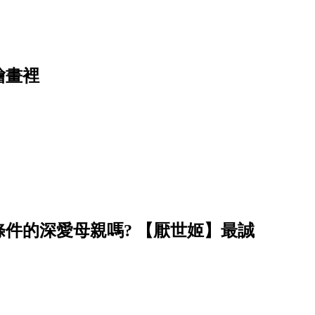
繪畫裡
件的深愛母親嗎? 【厭世姬】最誠