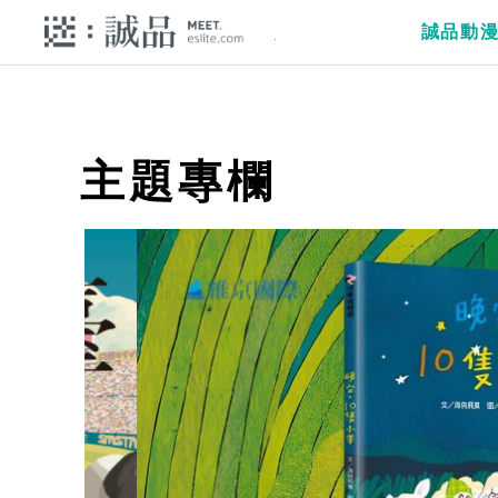
誠品動
主題專欄