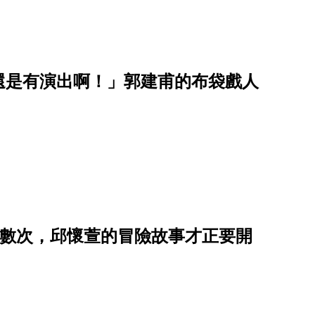
還是有演出啊！」郭建甫的布袋戲人
了無數次，邱懷萱的冒險故事才正要開