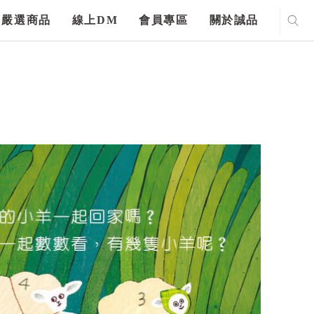
嚴選商品
線上DM
會員專區
關於誠品