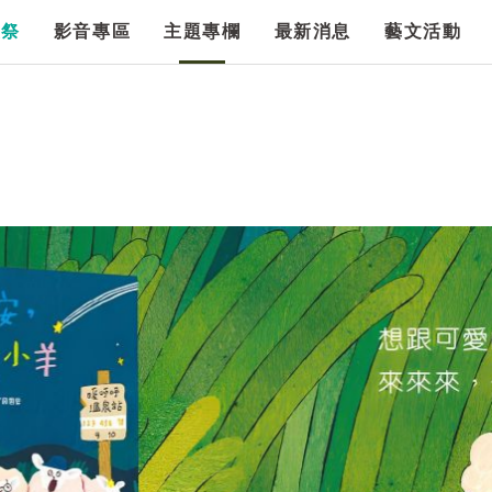
漫祭
影音專區
主題專欄
最新消息
藝文活動