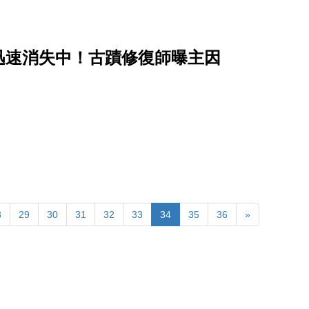
迅速消失中！古蹟修復師曝主因
8
29
30
31
32
33
34
35
36
»