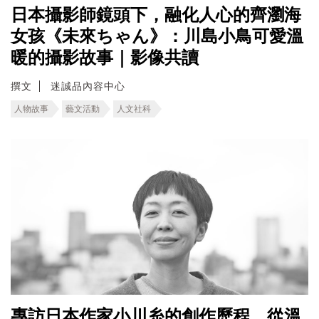
日本攝影師鏡頭下，融化人心的齊瀏海
女孩《未來ちゃん》：川島小鳥可愛溫
暖的攝影故事｜影像共讀
撰文
迷誠品內容中心
人物故事
藝文活動
人文社科
專訪日本作家小川糸的創作歷程，從溫