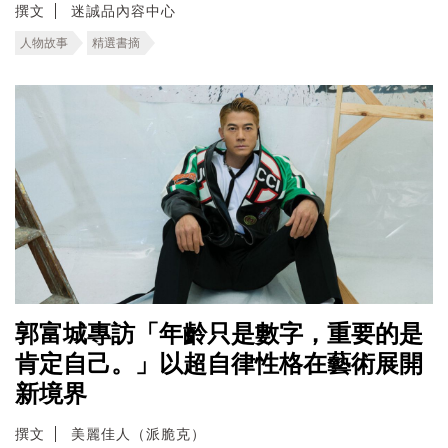
撰文
迷誠品內容中心
人物故事
精選書摘
郭富城專訪「年齡只是數字，重要的是
肯定自己。」以超自律性格在藝術展開
新境界
撰文
美麗佳人（派脆克）