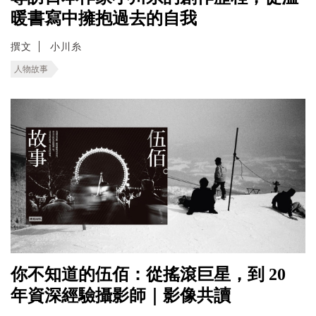
暖書寫中擁抱過去的自我
撰文
小川糸
人物故事
你不知道的伍佰：從搖滾巨星，到 20
年資深經驗攝影師｜影像共讀