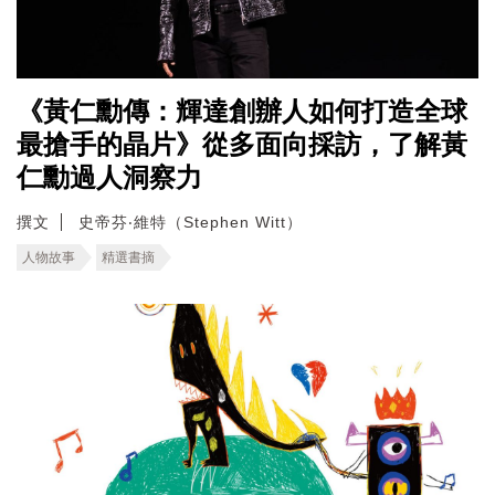
《黃仁勳傳：輝達創辦人如何打造全球
最搶手的晶片》從多面向採訪，了解黃
仁勳過人洞察力
撰文
史帝芬‧維特（Stephen Witt）
人物故事
精選書摘