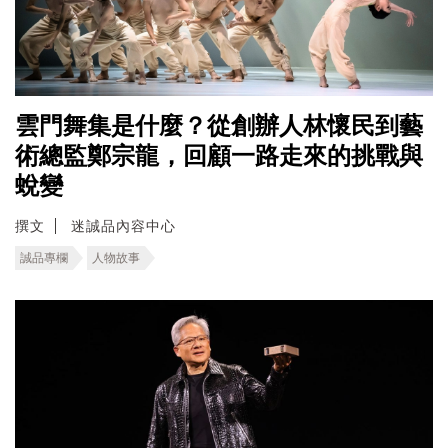
雲門舞集是什麼？從創辦人林懷民到藝
術總監鄭宗龍，回顧一路走來的挑戰與
蛻變
撰文
迷誠品內容中心
誠品專欄
人物故事