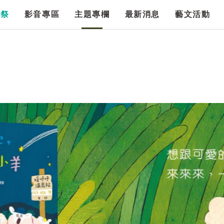
漫祭
影音專區
主題專欄
最新消息
藝文活動