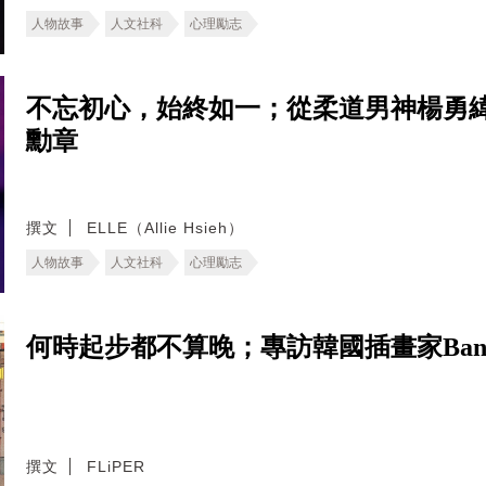
人物故事
人文社科
心理勵志
不忘初心，始終如一；從柔道男神楊勇
勳章
撰文
ELLE（Allie Hsieh）
人物故事
人文社科
心理勵志
何時起步都不算晚；專訪韓國插畫家Ban
撰文
FLiPER