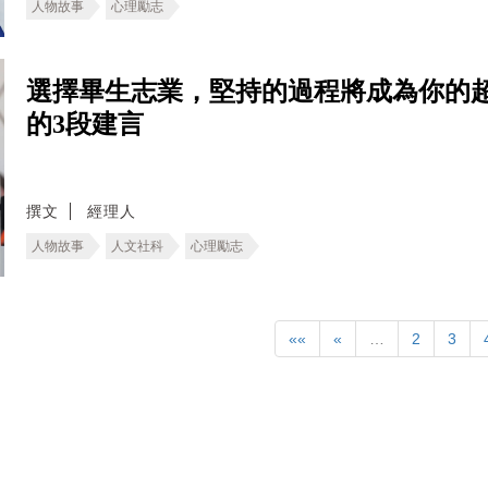
人物故事
心理勵志
選擇畢生志業，堅持的過程將成為你的
的3段建言
撰文
經理人
人物故事
人文社科
心理勵志
««
«
…
2
3