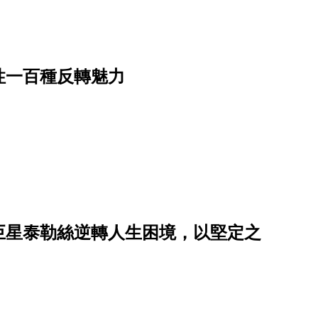
性一百種反轉魅力
巨星泰勒絲逆轉人生困境，以堅定之