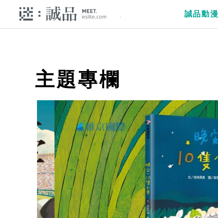
誠品動
主題專欄