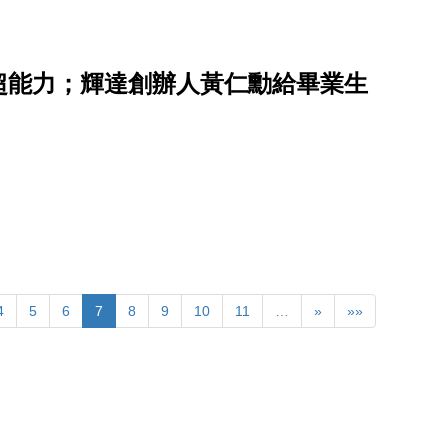
超能力；輝達創辦人黃仁勳給畢業生
4
5
6
7
8
9
10
11
…
»
»»