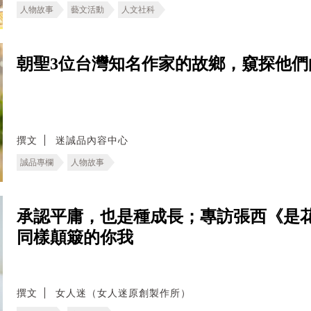
人物故事
藝文活動
人文社科
朝聖3位台灣知名作家的故鄉，窺探他們
撰文
迷誠品內容中心
誠品專欄
人物故事
承認平庸，也是種成長；專訪張西《是
同樣顛簸的你我
撰文
女人迷（女人迷原創製作所）