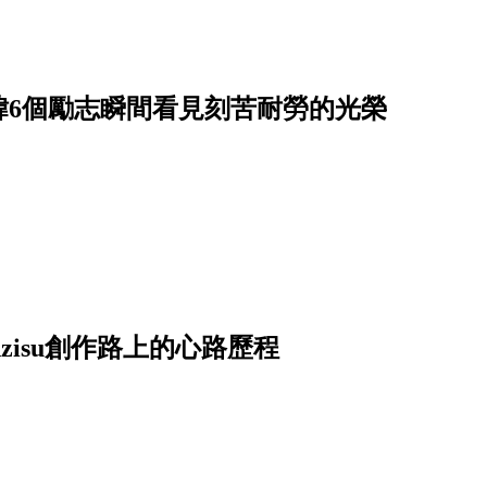
緯6個勵志瞬間看見刻苦耐勞的光榮
zisu創作路上的心路歷程