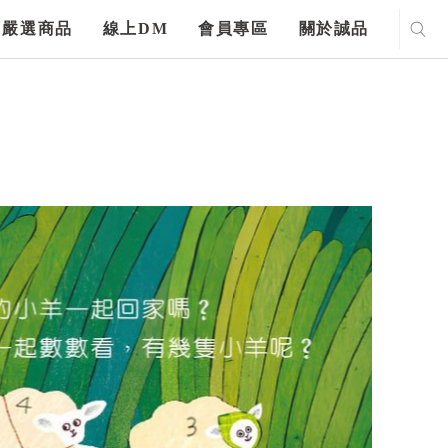
嚴選商品
線上DM
會員專區
關於誠品