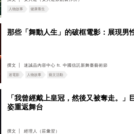
人物故事
健康養生
那些「舞動人生」的破框電影：展現男
撰文
迷誠品內容中心 ft. 中國信託新舞臺藝術節
迷電影
人物故事
藝文活動
「我曾經戴上皇冠，然後又被奪走。」
姿重返舞台
撰文
經理人（莊彙翌）