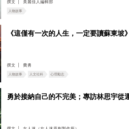
撰文
美麗佳人編輯部
人物故事
《這僅有一次的人生，一定要讀蘇東坡
撰文
費勇
人物故事
人文社科
心理勵志
勇於接納自己的不完美；專訪林思宇從
撰文
女人迷（女人迷原創製作所）