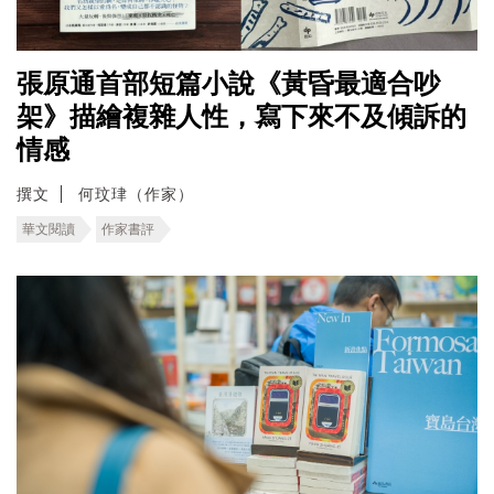
張原通首部短篇小說《黃昏最適合吵
架》描繪複雜人性，寫下來不及傾訴的
情感
撰文
何玟珒（作家）
華文閱讀
作家書評