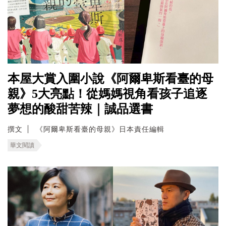
本屋大賞入圍小說《阿爾卑斯看臺的母
親》5大亮點！從媽媽視角看孩子追逐
夢想的酸甜苦辣｜誠品選書
撰文
《阿爾卑斯看臺的母親》日本責任編輯
華文閱讀