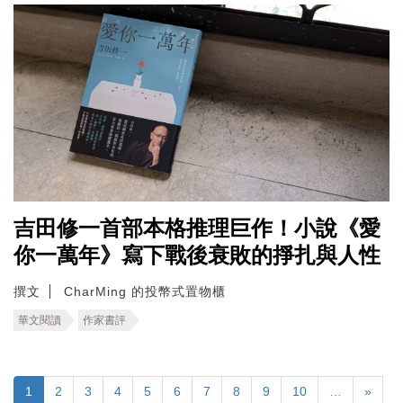
吉田修一首部本格推理巨作！小說《愛
你一萬年》寫下戰後衰敗的掙扎與人性
撰文
CharMing 的投幣式置物櫃
華文閱讀
作家書評
1
2
3
4
5
6
7
8
9
10
…
»