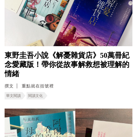
東野圭吾小說《解憂雜貨店》50萬冊紀
念愛藏版！帶你從故事解救想被理解的
情緒
撰文
重點就在括號裡
華文閱讀
閱讀文化