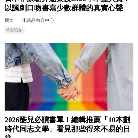
以諷刺口吻書寫少數群體的真實心聲
撰文
迷誠品內容中心
華文閱讀
2026酷兒必讀書單！編輯推薦「10本劃
時代同志文學」看見那些得來不易的日