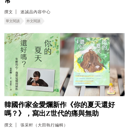
常
撰文
迷誠品內容中心
華文閱讀
外文閱讀
韓國作家金愛爛新作《你的夏天還好
嗎？》，寫出Z世代的痛與無助
撰文
張采軒（大田執行編輯）