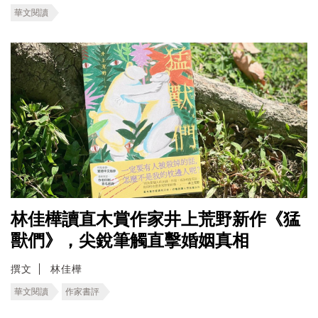
華文閱讀
林佳樺讀直木賞作家井上荒野新作《猛
獸們》，尖銳筆觸直擊婚姻真相
撰文
林佳樺
華文閱讀
作家書評