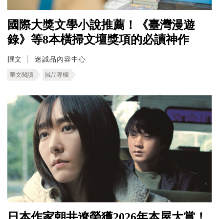
國際大獎文學小說推薦！《臺灣漫遊
錄》等8本橫掃文壇獎項的必讀神作
撰文
迷誠品內容中心
華文閱讀
誠品專欄
日本作家朝井遼榮獲2026年本屋大賞！