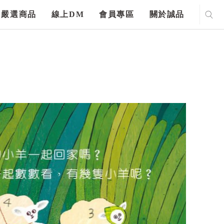
嚴選商品
線上DM
會員專區
關於誠品