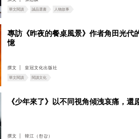
華文閱讀
誠品選書
人物故事
專訪《昨夜的餐桌風景》作者角田光代
憶
撰文
皇冠文化出版社
華文閱讀
閱讀文化
《少年來了》以不同視角傾洩哀痛，還
撰文
韓江（한강）