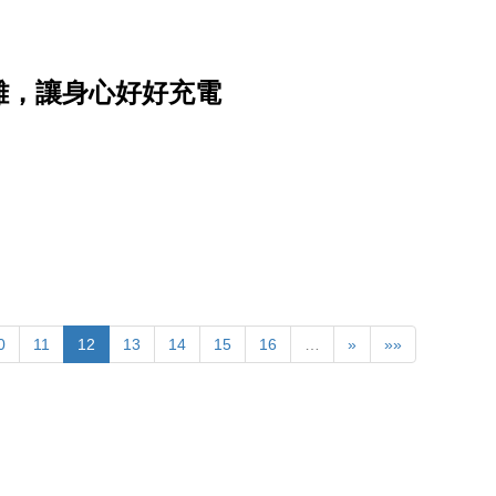
離，讓身心好好充電
0
11
12
13
14
15
16
…
»
»»