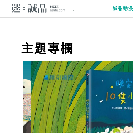
誠品動
主題專欄