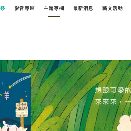
漫祭
影音專區
主題專欄
最新消息
藝文活動