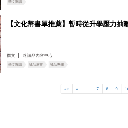
華文閱讀
【文化幣書單推薦】暫時從升學壓力抽
撰文
迷誠品內容中心
華文閱讀
誠品選書
誠品專欄
««
«
…
7
8
9
1