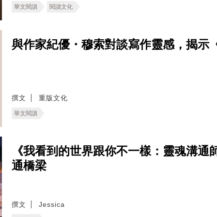
華文閱讀
閱讀文化
與作家紀優・穆索對談寫作靈感，揭示
撰文
重版文化
華文閱讀
《我看到的世界跟你不一樣：靈魂溝通
通橋梁
撰文
Jessica