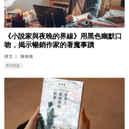
《小說家與夜晚的界線》用黑色幽默口
吻，揭示暢銷作家的著魔事蹟
撰文
陳曉唯
華文閱讀