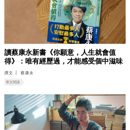
讀蔡康永新書《你願意，人生就會值
得》：唯有經歷過，才能感受個中滋味
撰文
蔡康永
華文閱讀