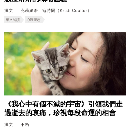
撰文
克莉絲蒂．寇特爾（Kristi Coulter）
華文閱讀
心理勵志
《我心中有個不滅的宇宙》引領我們走
過逝去的哀痛，珍視每段命運的相會
撰文
不朽