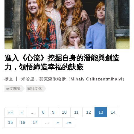
進入《心流》挖掘自身的潛能與創造
力，領悟締造幸福的訣竅
撰文
米哈里．契克森米哈伊（Mihaly Csikszentmihalyi）
華文閱讀
閱讀文化
««
«
…
8
9
10
11
12
13
14
15
16
17
…
»
»»