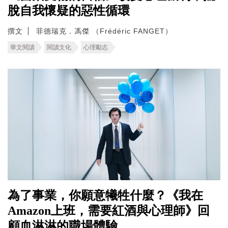
脫自我懷疑的惡性循環
撰文
菲德瑞克．馮傑 （Frédéric FANGET）
華文閱讀
閱讀文化
心理勵志
為了事業，你願意犧牲什麼？《我在
Amazon上班，需要紅酒與心理師》回
顧血淋淋的職場體驗