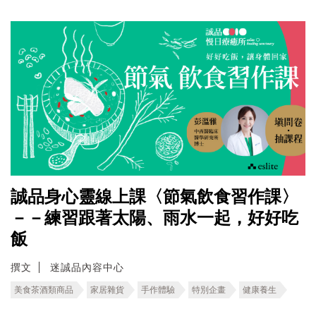
誠品身心靈線上課〈節氣飲食習作課〉
－－練習跟著太陽、雨水一起，好好吃
飯
撰文
迷誠品內容中心
美食茶酒類商品
家居雜貨
手作體驗
特別企畫
健康養生