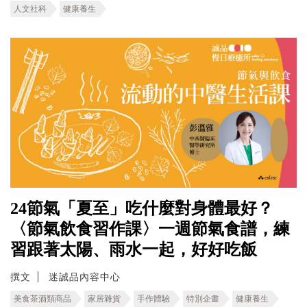
人文社科
健康養生
24節氣「夏至」吃什麼對身體最好？
〈節氣飲食習作課〉一週節氣食譜，練
習跟著太陽、雨水一起，好好吃飯
撰文
迷誠品內容中心
美食茶酒類商品
家居雜貨
手作體驗
特別企畫
健康養生