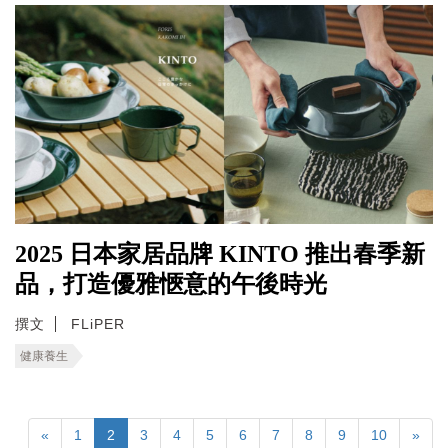
2025 日本家居品牌 KINTO 推出春季新
品，打造優雅愜意的午後時光
撰文
FLiPER
健康養生
«
1
2
3
4
5
6
7
8
9
10
»