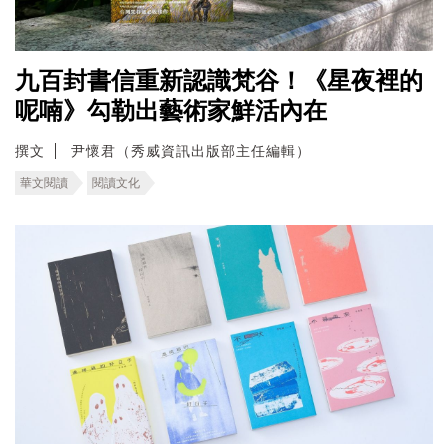
九百封書信重新認識梵谷！《星夜裡的
呢喃》勾勒出藝術家鮮活內在
撰文
尹懷君（秀威資訊出版部主任編輯）
華文閱讀
閱讀文化