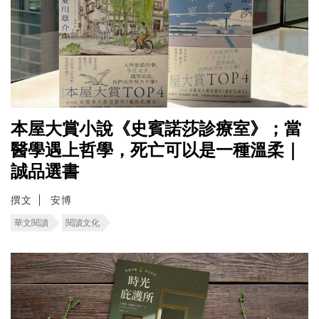
本屋大賞小說《史賓諾莎診療室》；當
醫學遇上哲學，死亡可以是一種溫柔｜
誠品選書
撰文
安博
華文閱讀
閱讀文化