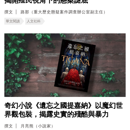
揭開殖民視角下的懸案謎底
撰文
路那（重大歷史懸疑案件調查辦公室副主任）
華文閱讀
人文社科
奇幻小說《遺忘之國提嘉納》以魔幻世
界觀包裝，揭露史實的殘酷與暴力
撰文
月亮熊（小說家）