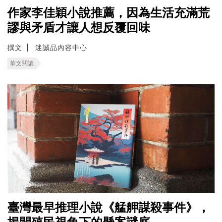
作家李佳穎小說推薦，因為生活充滿荒
謬與矛盾才讓人想反覆回味
撰文
迷誠品內容中心
華文閱讀
臺灣最早推理小說《艋舺謀殺事件》，