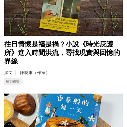
往日情懷是福是禍？小說《時光庇護
所》進入時間洪流，尋找現實與回憶的
界線
撰文
陳曉唯（作家）
華文閱讀